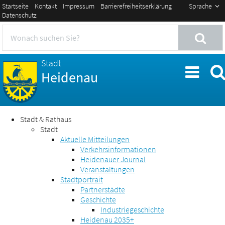
Startseite
Kontakt
Impressum
Barrierefreiheitserklärung
Sprache
Datenschutz
Stadt
Heidenau
Stadt & Rathaus
Stadt
Aktuelle Mitteilungen
Verkehrsinformationen
Heidenauer Journal
Veranstaltungen
Stadtportrait
Partnerstädte
Geschichte
Industriegeschichte
Heidenau 2035+