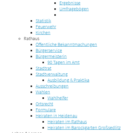
Ergebnisse
Umfragebögen
Statistik
Feuerwehr
Kirchen
Rathaus
Öffentliche Bekanntmachungen
Bürgerservice
Bürgermeisterin
90 Tagen im Amt
Stadtrat
Stadtverwaltung
Ausbildung & Praktika
Ausschreibungen
Wahlen
Wahlhelfer
Ortsrecht
Formulare
Heiraten in Heidenau
Heiraten im Rathaus
Heiraten im Barockgarten Großsedlitz