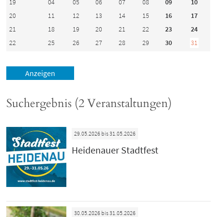
19
04
05
06
07
08
09
10
20
11
12
13
14
15
16
17
21
18
19
20
21
22
23
24
22
25
26
27
28
29
30
31
Suchergebnis (2 Veranstaltungen)
29.05.2026 bis 31.05.2026
Heidenauer Stadtfest
30.05.2026 bis 31.05.2026