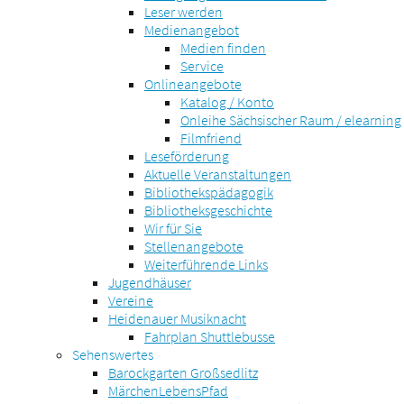
Leser werden
Medienangebot
Medien finden
Service
Onlineangebote
Katalog / Konto
Onleihe Sächsischer Raum / elearning
Filmfriend
Leseförderung
Aktuelle Veranstaltungen
Bibliothekspädagogik
Bibliotheksgeschichte
Wir für Sie
Stellenangebote
Weiterführende Links
Jugendhäuser
Vereine
Heidenauer Musiknacht
Fahrplan Shuttlebusse
Sehenswertes
Barockgarten Großsedlitz
MärchenLebensPfad