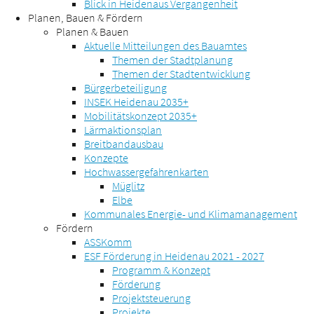
Blick in Heidenaus Vergangenheit
Planen, Bauen & Fördern
Planen & Bauen
Aktuelle Mitteilungen des Bauamtes
Themen der Stadtplanung
Themen der Stadtentwicklung
Bürgerbeteiligung
INSEK Heidenau 2035+
Mobilitätskonzept 2035+
Lärmaktionsplan
Breitbandausbau
Konzepte
Hochwassergefahrenkarten
Müglitz
Elbe
Kommunales Energie- und Klimamanagement
Fördern
ASSKomm
ESF Förderung in Heidenau 2021 - 2027
Programm & Konzept
Förderung
Projektsteuerung
Projekte