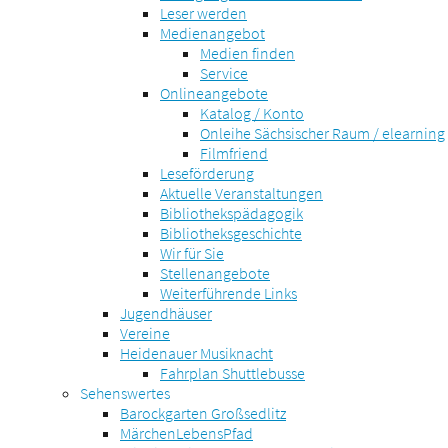
Leser werden
Medienangebot
Medien finden
Service
Onlineangebote
Katalog / Konto
Onleihe Sächsischer Raum / elearning
Filmfriend
Leseförderung
Aktuelle Veranstaltungen
Bibliothekspädagogik
Bibliotheksgeschichte
Wir für Sie
Stellenangebote
Weiterführende Links
Jugendhäuser
Vereine
Heidenauer Musiknacht
Fahrplan Shuttlebusse
Sehenswertes
Barockgarten Großsedlitz
MärchenLebensPfad