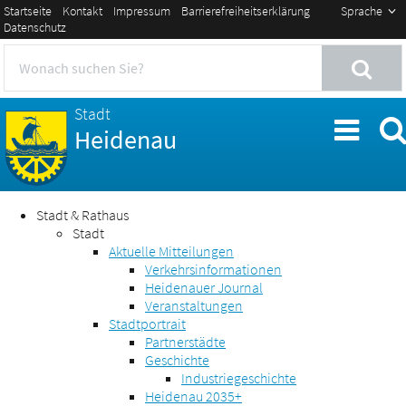
Startseite
Kontakt
Impressum
Barrierefreiheitserklärung
Sprache
Datenschutz
Stadt
Heidenau
Stadt & Rathaus
Stadt
Aktuelle Mitteilungen
Verkehrsinformationen
Heidenauer Journal
Veranstaltungen
Stadtportrait
Partnerstädte
Geschichte
Industriegeschichte
Heidenau 2035+