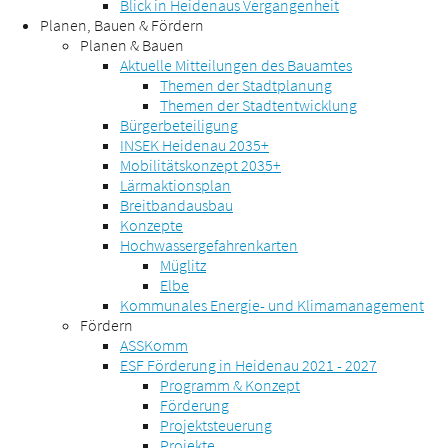
Blick in Heidenaus Vergangenheit
Planen, Bauen & Fördern
Planen & Bauen
Aktuelle Mitteilungen des Bauamtes
Themen der Stadtplanung
Themen der Stadtentwicklung
Bürgerbeteiligung
INSEK Heidenau 2035+
Mobilitätskonzept 2035+
Lärmaktionsplan
Breitbandausbau
Konzepte
Hochwassergefahrenkarten
Müglitz
Elbe
Kommunales Energie- und Klimamanagement
Fördern
ASSKomm
ESF Förderung in Heidenau 2021 - 2027
Programm & Konzept
Förderung
Projektsteuerung
Projekte