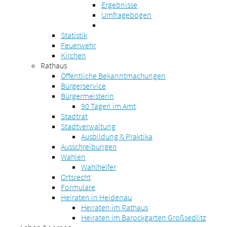
Ergebnisse
Umfragebögen
Statistik
Feuerwehr
Kirchen
Rathaus
Öffentliche Bekanntmachungen
Bürgerservice
Bürgermeisterin
90 Tagen im Amt
Stadtrat
Stadtverwaltung
Ausbildung & Praktika
Ausschreibungen
Wahlen
Wahlhelfer
Ortsrecht
Formulare
Heiraten in Heidenau
Heiraten im Rathaus
Heiraten im Barockgarten Großsedlitz