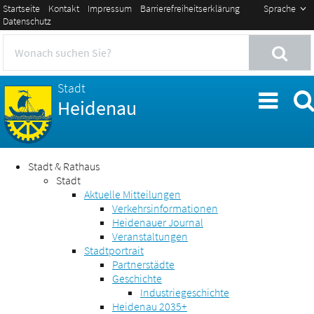
Startseite
Kontakt
Impressum
Barrierefreiheitserklärung
Sprache
Datenschutz
Stadt
Heidenau
Stadt & Rathaus
Stadt
Aktuelle Mitteilungen
Verkehrsinformationen
Heidenauer Journal
Veranstaltungen
Stadtportrait
Partnerstädte
Geschichte
Industriegeschichte
Heidenau 2035+