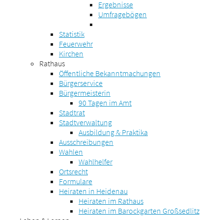
Ergebnisse
Umfragebögen
Statistik
Feuerwehr
Kirchen
Rathaus
Öffentliche Bekanntmachungen
Bürgerservice
Bürgermeisterin
90 Tagen im Amt
Stadtrat
Stadtverwaltung
Ausbildung & Praktika
Ausschreibungen
Wahlen
Wahlhelfer
Ortsrecht
Formulare
Heiraten in Heidenau
Heiraten im Rathaus
Heiraten im Barockgarten Großsedlitz