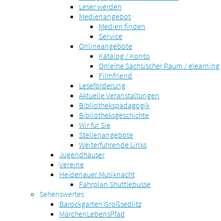
Leser werden
Medienangebot
Medien finden
Service
Onlineangebote
Katalog / Konto
Onleihe Sächsischer Raum / elearning
Filmfriend
Leseförderung
Aktuelle Veranstaltungen
Bibliothekspädagogik
Bibliotheksgeschichte
Wir für Sie
Stellenangebote
Weiterführende Links
Jugendhäuser
Vereine
Heidenauer Musiknacht
Fahrplan Shuttlebusse
Sehenswertes
Barockgarten Großsedlitz
MärchenLebensPfad