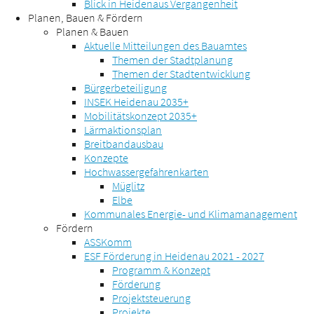
Blick in Heidenaus Vergangenheit
Planen, Bauen & Fördern
Planen & Bauen
Aktuelle Mitteilungen des Bauamtes
Themen der Stadtplanung
Themen der Stadtentwicklung
Bürgerbeteiligung
INSEK Heidenau 2035+
Mobilitätskonzept 2035+
Lärmaktionsplan
Breitbandausbau
Konzepte
Hochwassergefahrenkarten
Müglitz
Elbe
Kommunales Energie- und Klimamanagement
Fördern
ASSKomm
ESF Förderung in Heidenau 2021 - 2027
Programm & Konzept
Förderung
Projektsteuerung
Projekte