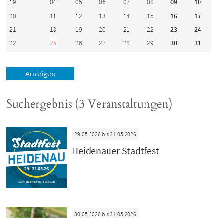
19
04
05
06
07
08
09
10
20
11
12
13
14
15
16
17
21
18
19
20
21
22
23
24
22
25
26
27
28
29
30
31
Suchergebnis (3 Veranstaltungen)
29.05.2026 bis 31.05.2026
Heidenauer Stadtfest
30.05.2026 bis 31.05.2026