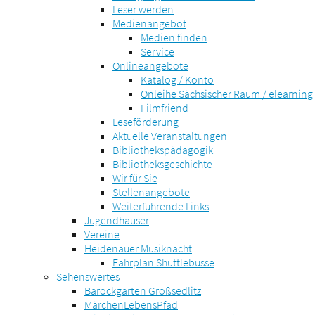
Leser werden
Medienangebot
Medien finden
Service
Onlineangebote
Katalog / Konto
Onleihe Sächsischer Raum / elearning
Filmfriend
Leseförderung
Aktuelle Veranstaltungen
Bibliothekspädagogik
Bibliotheksgeschichte
Wir für Sie
Stellenangebote
Weiterführende Links
Jugendhäuser
Vereine
Heidenauer Musiknacht
Fahrplan Shuttlebusse
Sehenswertes
Barockgarten Großsedlitz
MärchenLebensPfad