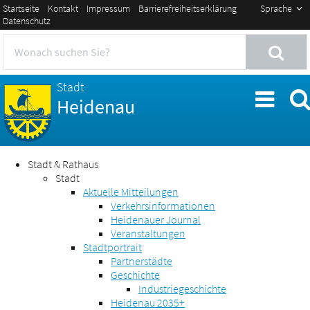
Startseite
Kontakt
Impressum
Barrierefreiheitserklärung
Sprache
Datenschutz
Stadt
Heidenau
Stadt & Rathaus
Stadt
Aktuelle Mitteilungen
Verkehrsinformationen
Heidenauer Journal
Veranstaltungen
Stadtportrait
Partnerstädte
Geschichte
Industriegeschichte
Heidenau 2035+