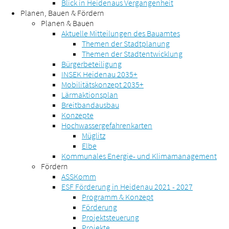
Blick in Heidenaus Vergangenheit
Planen, Bauen & Fördern
Planen & Bauen
Aktuelle Mitteilungen des Bauamtes
Themen der Stadtplanung
Themen der Stadtentwicklung
Bürgerbeteiligung
INSEK Heidenau 2035+
Mobilitätskonzept 2035+
Lärmaktionsplan
Breitbandausbau
Konzepte
Hochwassergefahrenkarten
Müglitz
Elbe
Kommunales Energie- und Klimamanagement
Fördern
ASSKomm
ESF Förderung in Heidenau 2021 - 2027
Programm & Konzept
Förderung
Projektsteuerung
Projekte