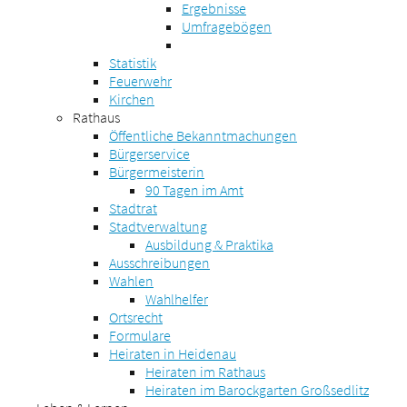
Ergebnisse
Umfragebögen
Statistik
Feuerwehr
Kirchen
Rathaus
Öffentliche Bekanntmachungen
Bürgerservice
Bürgermeisterin
90 Tagen im Amt
Stadtrat
Stadtverwaltung
Ausbildung & Praktika
Ausschreibungen
Wahlen
Wahlhelfer
Ortsrecht
Formulare
Heiraten in Heidenau
Heiraten im Rathaus
Heiraten im Barockgarten Großsedlitz