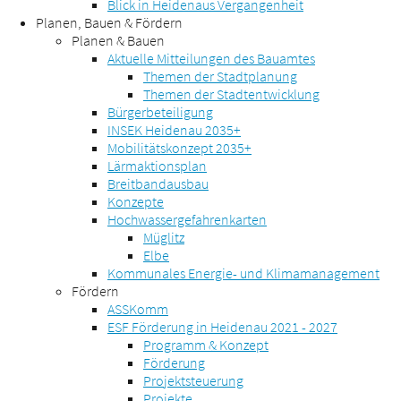
Blick in Heidenaus Vergangenheit
Planen, Bauen & Fördern
Planen & Bauen
Aktuelle Mitteilungen des Bauamtes
Themen der Stadtplanung
Themen der Stadtentwicklung
Bürgerbeteiligung
INSEK Heidenau 2035+
Mobilitätskonzept 2035+
Lärmaktionsplan
Breitbandausbau
Konzepte
Hochwassergefahrenkarten
Müglitz
Elbe
Kommunales Energie- und Klimamanagement
Fördern
ASSKomm
ESF Förderung in Heidenau 2021 - 2027
Programm & Konzept
Förderung
Projektsteuerung
Projekte