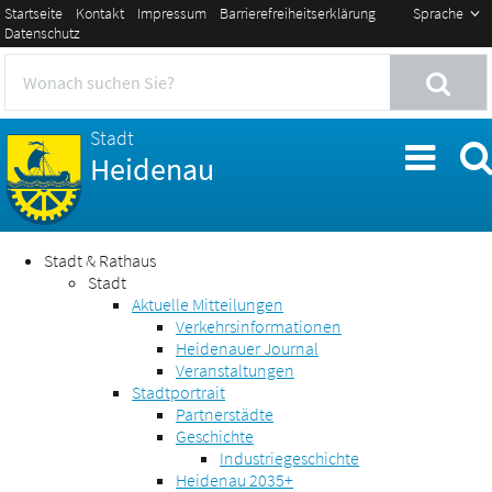
Startseite
Kontakt
Impressum
Barrierefreiheitserklärung
Sprache
Datenschutz
Stadt
Heidenau
Stadt & Rathaus
Stadt
Aktuelle Mitteilungen
Verkehrsinformationen
Heidenauer Journal
Veranstaltungen
Stadtportrait
Partnerstädte
Geschichte
Industriegeschichte
Heidenau 2035+