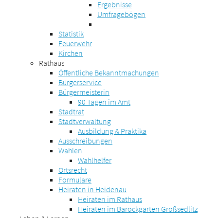
Ergebnisse
Umfragebögen
Statistik
Feuerwehr
Kirchen
Rathaus
Öffentliche Bekanntmachungen
Bürgerservice
Bürgermeisterin
90 Tagen im Amt
Stadtrat
Stadtverwaltung
Ausbildung & Praktika
Ausschreibungen
Wahlen
Wahlhelfer
Ortsrecht
Formulare
Heiraten in Heidenau
Heiraten im Rathaus
Heiraten im Barockgarten Großsedlitz