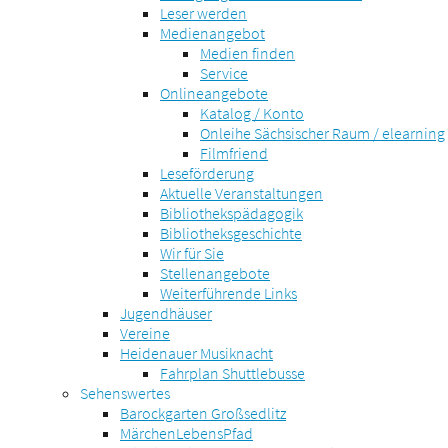
Leser werden
Medienangebot
Medien finden
Service
Onlineangebote
Katalog / Konto
Onleihe Sächsischer Raum / elearning
Filmfriend
Leseförderung
Aktuelle Veranstaltungen
Bibliothekspädagogik
Bibliotheksgeschichte
Wir für Sie
Stellenangebote
Weiterführende Links
Jugendhäuser
Vereine
Heidenauer Musiknacht
Fahrplan Shuttlebusse
Sehenswertes
Barockgarten Großsedlitz
MärchenLebensPfad