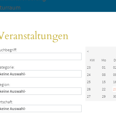
turraum
Veranstaltungen
uchbegriff:
<
KW
Mo
D
ategorie:
23
01
0
24
08
0
25
15
1
egion:
26
22
2
27
29
3
rtschaft: