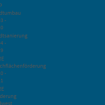
o
adtumbau
3 -
20
dtsanierung
4 -
19
RE
chflächenförderung
0 -
21
RE
rderung
dwest