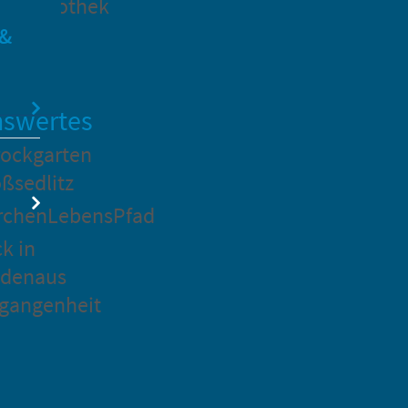
dtbibliothek
 &
swertes
ockgarten
ßsedlitz
rchenLebensPfad
ck in
idenaus
gangenheit