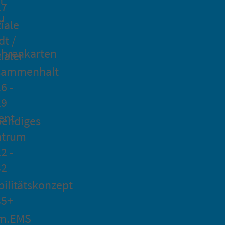
27
u
iale
dt /
hrenkarten
ialer
sammenhalt
6 -
29
ent
bendiges
ntrum
2 -
32
ilitätskonzept
35+
m.EMS