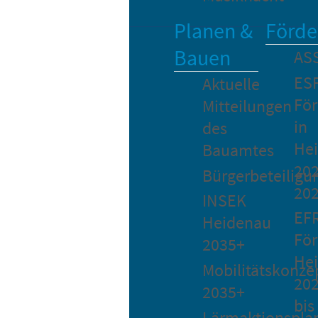
Planen &
Förde
Bauen
AS
ES
Aktuelle
Fö
Mitteilungen
in
des
He
Bauamtes
202
Bürgerbeteiligu
20
INSEK
EF
Heidenau
För
2035+
He
Mobilitätskonze
20
2035+
bis
Lärmaktionspla