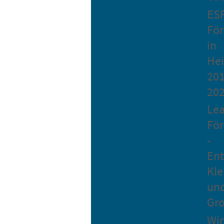
ES
Fö
in
He
201
20
Le
Fö
-
Ent
Kle
un
Gro
Wir