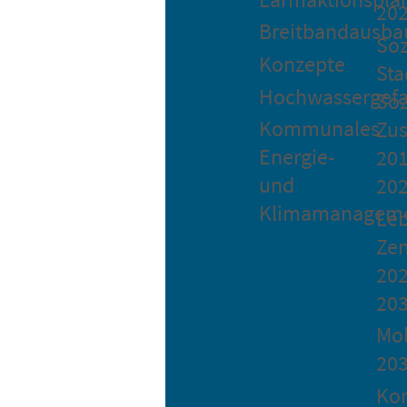
20
Breitbandausba
Soz
Konzepte
Sta
Hochwassergefa
Soz
Kommunales
Zu
Energie-
201
und
20
Klimamanagem
Le
Ze
202
20
Mob
20
Ko