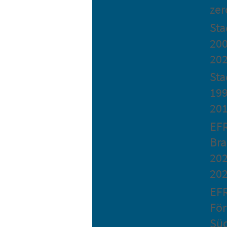
zer
St
200
20
Sta
199
20
EF
Bra
202
20
EF
Fö
Sü