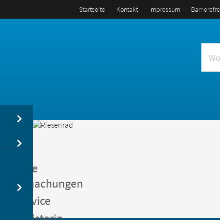
Startseite
Kontakt
Impressum
Barrierefr
us
entliche
kanntmachungen
gerservice
germeisterin