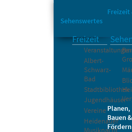
Sta
Bikesharing
Freizeit
Sehenswertes
Freizeit
Sehen
Veranstaltungen
Bar
Gro
Albert-
Schwarz-
Mä
Bad
Bli
Stadtbibliothek
He
Ver
Jugendhäuser
Planen,
Vereine
Bauen &
Heidenauer
Fördern
Musiknacht