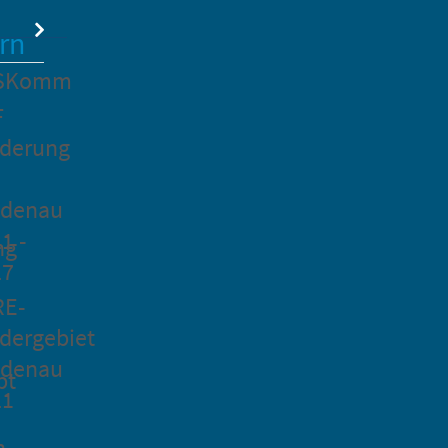
rn
SKomm
F
rderung
idenau
1 -
ng
27
RE-
dergebiet
idenau
pt
21
n