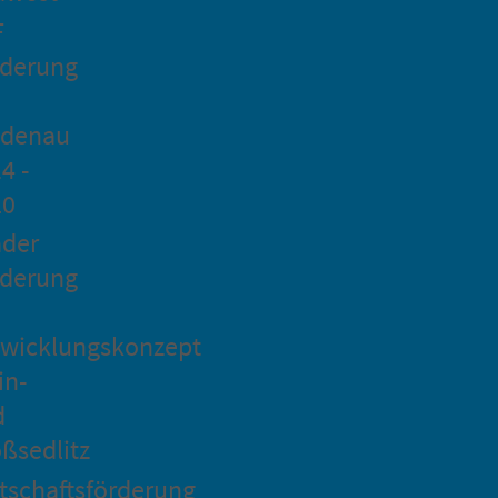
F
rderung
idenau
4 -
20
ader
rderung
wicklungskonzept
in-
d
ßsedlitz
tschaftsförderung