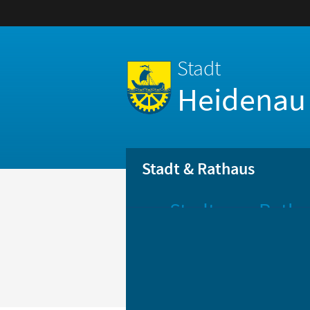
Stadt
Heidenau
Stadt & Rathaus
Stadt
Ratha
Aktuelle
Öff
Mitteilungen
Be
Stadtportrait
Bür
Statistik
Bür