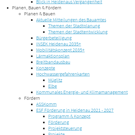
Blick in Heidenaus Vergangenheit
Planen, Bauen & Fördern
Planen & Bauen
Aktuelle Mitteilungen des Bauamtes
Themen der Stadtplanung
Themen der Stadtentwicklung
Bürgerbeteiligung
INSEK Heidenau 2035+
Mobilitätskonzept 2035+
Lärmaktionsplan
Breitbandausbau
Konzepte
Hochwassergefahrenkarten
Müglitz
Elbe
Kommunales Energie- und Klimamanagement
Fördern
ASSKomm
ESF Förderung in Heidenau 2021 - 2027
Programm & Konzept
Förderung
Projektsteuerung
Projekte