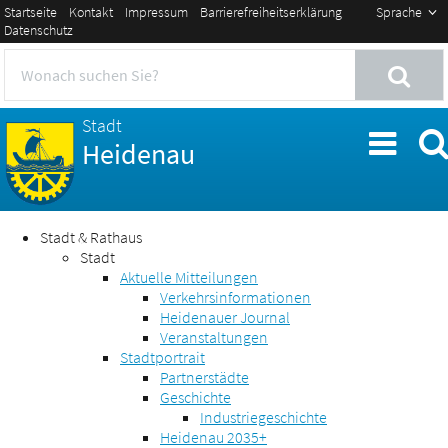
Startseite
Kontakt
Impressum
Barrierefreiheitserklärung
Sprache
Datenschutz
Stadt
Heidenau
Stadt & Rathaus
Stadt
Aktuelle Mitteilungen
Verkehrsinformationen
Heidenauer Journal
Veranstaltungen
Stadtportrait
Partnerstädte
Geschichte
Industriegeschichte
Heidenau 2035+