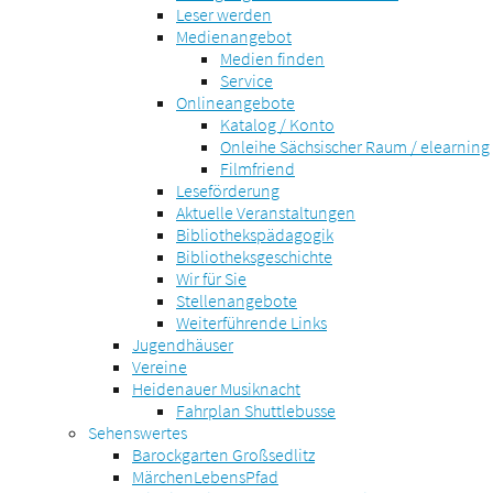
Leser werden
Medienangebot
Medien finden
Service
Onlineangebote
Katalog / Konto
Onleihe Sächsischer Raum / elearning
Filmfriend
Leseförderung
Aktuelle Veranstaltungen
Bibliothekspädagogik
Bibliotheksgeschichte
Wir für Sie
Stellenangebote
Weiterführende Links
Jugendhäuser
Vereine
Heidenauer Musiknacht
Fahrplan Shuttlebusse
Sehenswertes
Barockgarten Großsedlitz
MärchenLebensPfad