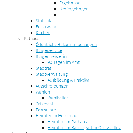
Ergebnisse
Umfragebögen
Statistik
Feuerwehr
Kirchen
Rathaus
Öffentliche Bekanntmachungen
Bürgerservice
Bürgermeisterin
90 Tagen im Amt
Stadtrat
Stadtverwaltung
Ausbildung & Praktika
Ausschreibungen
Wahlen
Wahlhelfer
Ortsrecht
Formulare
Heiraten in Heidenau
Heiraten im Rathaus
Heiraten im Barockgarten Großsedlitz