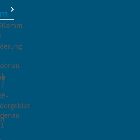
rn
SKomm
F
rderung
idenau
1 -
ng
27
RE-
dergebiet
idenau
pt
21
n