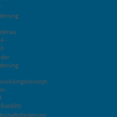
F
rderung
idenau
4 -
20
ader
rderung
wicklungskonzept
in-
d
ßsedlitz
tschaftsförderung