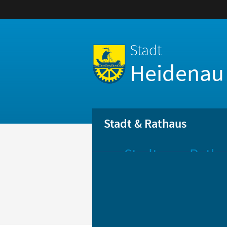
Stadt
Heidenau
Stadt & Rathaus
Stadt
Ratha
Aktuelle
Öff
Mitteilungen
Be
Stadtportrait
Bür
Statistik
Bür