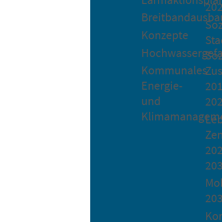
20
Breitbandausba
Soz
Konzepte
Sta
Hochwassergefa
Soz
Kommunales
Zu
Energie-
201
und
20
Klimamanagem
Le
Ze
202
20
Mob
20
Ko