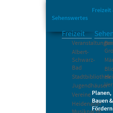
Sta
Bikesharing
Freizeit
Sehenswertes
Freizeit
Sehen
Veranstaltungen
Bar
Gro
Albert-
Schwarz-
Mä
Bad
Bli
Stadtbibliothek
He
Ver
Jugendhäuser
Planen,
Vereine
Bauen &
Heidenauer
Fördern
Musiknacht