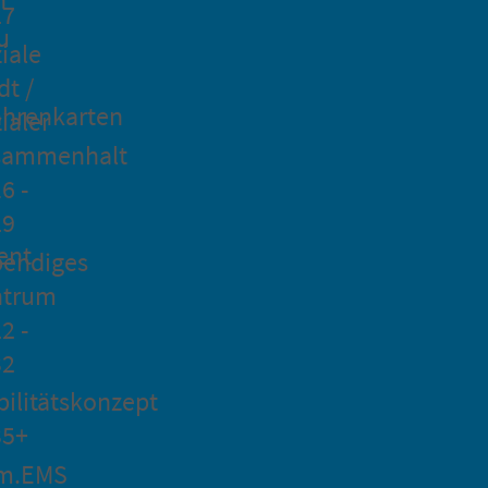
27
u
iale
dt /
hrenkarten
ialer
sammenhalt
6 -
29
ent
bendiges
ntrum
2 -
32
ilitätskonzept
35+
m.EMS