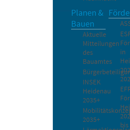
Planen &
Förde
Bauen
AS
ES
Aktuelle
Fö
Mitteilungen
in
des
He
Bauamtes
202
Bürgerbeteiligu
20
INSEK
EF
Heidenau
För
2035+
He
Mobilitätskonze
20
2035+
bis
Lärmaktionspla