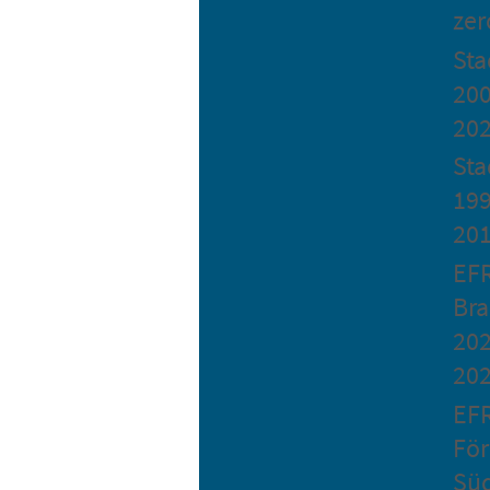
zer
St
200
20
Sta
199
20
EF
Bra
202
20
EF
Fö
Sü