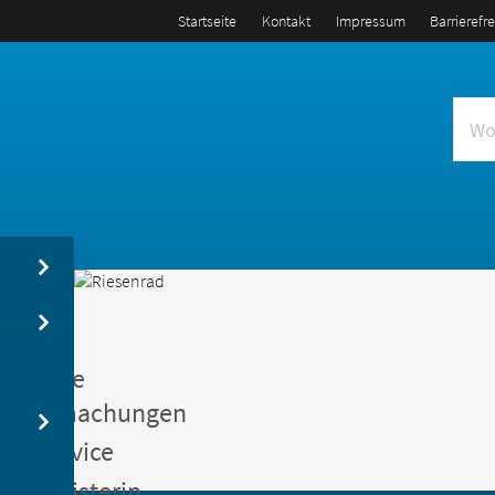
Startseite
Kontakt
Impressum
Barrierefr
us
entliche
kanntmachungen
gerservice
germeisterin