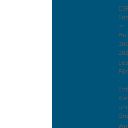
ES
Fö
in
He
201
20
Le
Fö
-
Ent
Kle
un
Gro
Wir