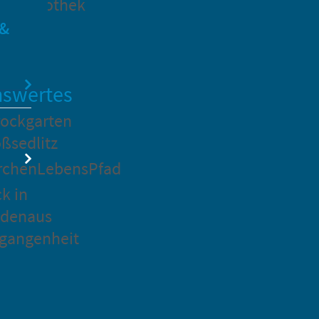
dtbibliothek
 &
swertes
ockgarten
ßsedlitz
rchenLebensPfad
ck in
idenaus
gangenheit