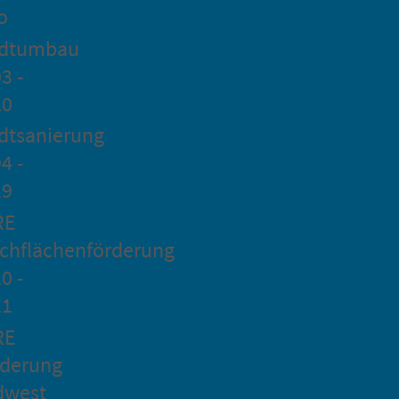
o
adtumbau
3 -
20
dtsanierung
4 -
19
RE
chflächenförderung
0 -
21
RE
rderung
dwest