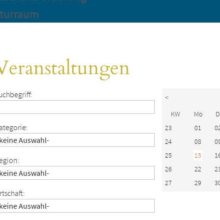
turraum
Veranstaltungen
uchbegriff:
<
KW
Mo
D
ategorie:
23
01
0
24
08
0
25
15
1
egion:
26
22
2
27
29
3
rtschaft: