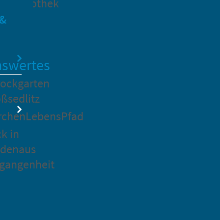
dtbibliothek
 &
swertes
ockgarten
ßsedlitz
rchenLebensPfad
ck in
idenaus
gangenheit