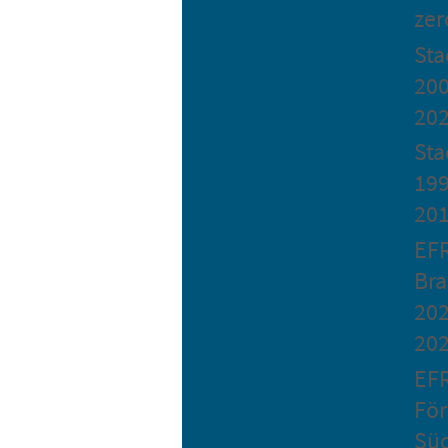
zer
St
200
20
Sta
199
20
EF
Bra
202
20
EF
Fö
Sü