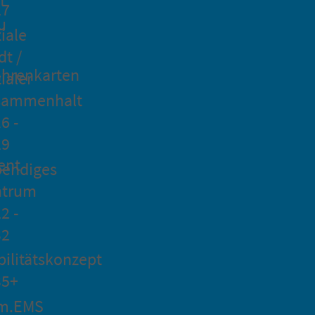
27
u
iale
dt /
hrenkarten
ialer
sammenhalt
6 -
29
ent
bendiges
ntrum
2 -
32
ilitätskonzept
35+
m.EMS