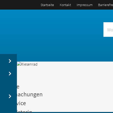
Startseite
Kontakt
Impressum
Barrierefr
us
entliche
kanntmachungen
gerservice
germeisterin