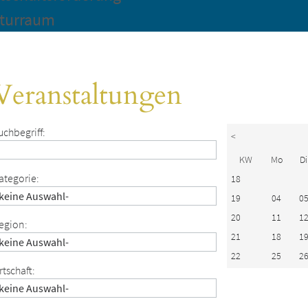
turraum
Veranstaltungen
uchbegriff:
<
KW
Mo
Di
ategorie:
18
19
04
0
20
11
1
egion:
21
18
1
22
25
2
rtschaft: