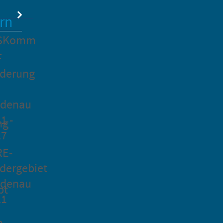
rn
SKomm
F
rderung
idenau
1 -
ng
27
RE-
dergebiet
idenau
pt
21
n