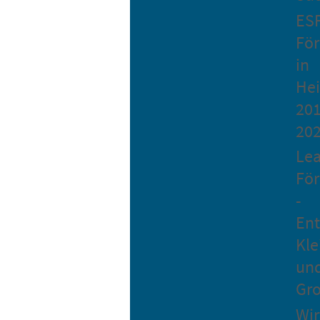
ES
Fö
in
He
201
20
Le
Fö
-
Ent
Kle
un
Gro
Wir