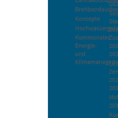
20
Breitbandausba
Soz
Konzepte
Sta
Hochwassergefa
Soz
Kommunales
Zu
Energie-
201
und
20
Klimamanagem
Le
Ze
202
20
Mob
20
Ko