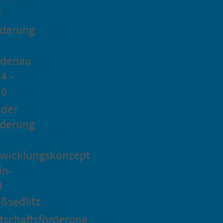
F
rderung
idenau
4 -
20
ader
rderung
wicklungskonzept
in-
d
ßsedlitz
tschaftsförderung