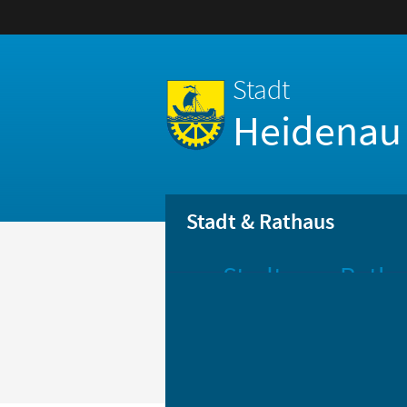
Stadt
Heidenau
Stadt & Rathaus
Stadt
Ratha
Aktuelle
Öff
Mitteilungen
Be
Stadtportrait
Bür
Statistik
Bür