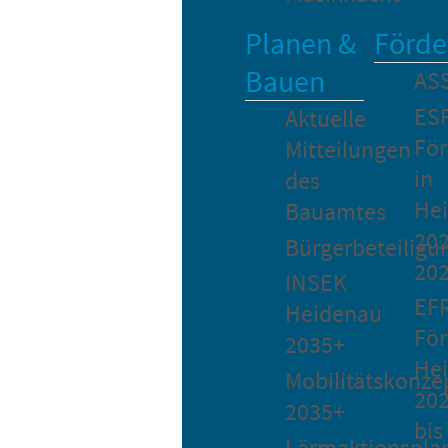
Planen &
Förde
Bauen
AS
ES
Aktuelle
Fö
Mitteilungen
in
des
He
Bauamtes
202
Bürgerbeteiligu
20
INSEK
EF
Heidenau
För
2035+
He
Mobilitätskonze
20
2035+
bis
Lärmaktionspla