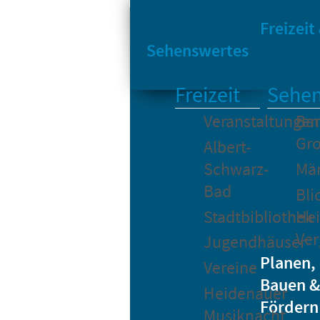
Sta
Bikesharing
Freizeit
Sehenswertes
Freizeit
Sehen
Veranstaltungen
Bar
Gro
Albert-
Schwarz-
Mä
Bad
Bli
Stadtbibliothek
He
Ver
Jugendhäuser
Planen,
Vereine
Bauen &
Heidenauer
Fördern
Musiknacht