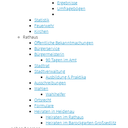
Ergebnisse
Umfragebögen
Statistik
Feuerwehr
Kirchen
Rathaus
Öffentliche Bekanntmachungen
Bürgerservice
Bürgermeisterin
90 Tagen im Amt
Stadtrat
Stadtverwaltung
Ausbildung & Praktika
Ausschreibungen
Wahlen
Wahlhelfer
Ortsrecht
Formulare
Heiraten in Heidenau
Heiraten im Rathaus
Heiraten im Barockgarten Großsedlitz