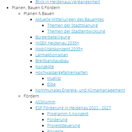
Blick in Heidenaus Vergangenheit
Planen, Bauen & Fördern
Planen & Bauen
Aktuelle Mitteilungen des Bauamtes
Themen der Stadtplanung
Themen der Stadtentwicklung
Bürgerbeteiligung
INSEK Heidenau 2035+
Mobilitätskonzept 2035+
Lärmaktionsplan
Breitbandausbau
Konzepte
Hochwassergefahrenkarten
Müglitz
Elbe
Kommunales Energie- und Klimamanagement
Fördern
ASSKomm
ESF Förderung in Heidenau 2021 - 2027
Programm & Konzept
Förderung
Projektsteuerung
Projekte