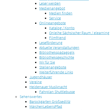
Leser werden
Medienangebot
Medien finden
Service
Onlineangebote
Katalog / Konto
Onleihe Sächsischer Raum / elearning
Filmfriend
Leseförderung
Aktuelle Veranstaltungen
Bibliothekspädagogik
Bibliotheksgeschichte
Wir für Sie
Stellenangebote
Weiterführende Links
Jugendhäuser
Vereine
Heidenauer Musiknacht
Fahrplan Shuttlebusse
Sehenswertes
Barockgarten Großsedlitz
MärchenLebensPfad