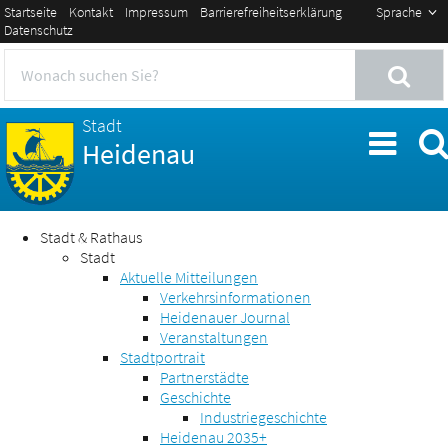
Startseite
Kontakt
Impressum
Barrierefreiheitserklärung
Sprache
Datenschutz
Stadt
Heidenau
Stadt & Rathaus
Stadt
Aktuelle Mitteilungen
Verkehrsinformationen
Heidenauer Journal
Veranstaltungen
Stadtportrait
Partnerstädte
Geschichte
Industriegeschichte
Heidenau 2035+