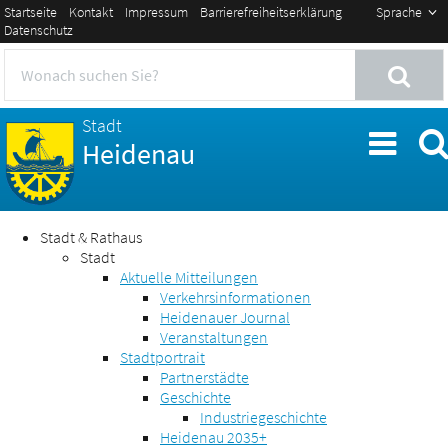
Startseite
Kontakt
Impressum
Barrierefreiheitserklärung
Sprache
Datenschutz
Stadt
Heidenau
Stadt & Rathaus
Stadt
Aktuelle Mitteilungen
Verkehrsinformationen
Heidenauer Journal
Veranstaltungen
Stadtportrait
Partnerstädte
Geschichte
Industriegeschichte
Heidenau 2035+