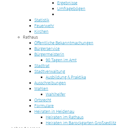
Ergebnisse
Umfragebögen
Statistik
Feuerwehr
Kirchen
Rathaus
Öffentliche Bekanntmachungen
Bürgerservice
Bürgermeisterin
90 Tagen im Amt
Stadtrat
Stadtverwaltung
Ausbildung & Praktika
Ausschreibungen
Wahlen
Wahlhelfer
Ortsrecht
Formulare
Heiraten in Heidenau
Heiraten im Rathaus
Heiraten im Barockgarten Großsedlitz