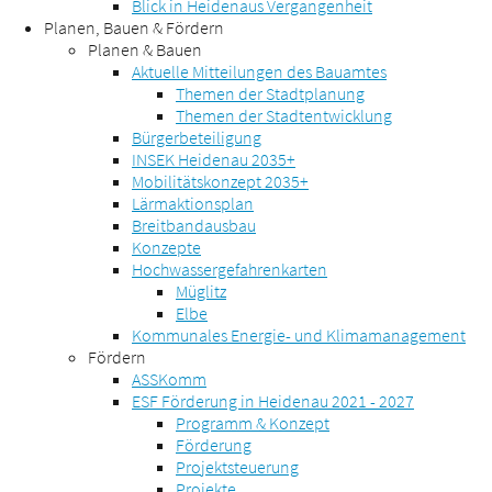
Blick in Heidenaus Vergangenheit
Planen, Bauen & Fördern
Planen & Bauen
Aktuelle Mitteilungen des Bauamtes
Themen der Stadtplanung
Themen der Stadtentwicklung
Bürgerbeteiligung
INSEK Heidenau 2035+
Mobilitätskonzept 2035+
Lärmaktionsplan
Breitbandausbau
Konzepte
Hochwassergefahrenkarten
Müglitz
Elbe
Kommunales Energie- und Klimamanagement
Fördern
ASSKomm
ESF Förderung in Heidenau 2021 - 2027
Programm & Konzept
Förderung
Projektsteuerung
Projekte