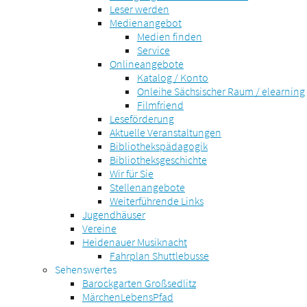
Leser werden
Medienangebot
Medien finden
Service
Onlineangebote
Katalog / Konto
Onleihe Sächsischer Raum / elearning
Filmfriend
Leseförderung
Aktuelle Veranstaltungen
Bibliothekspädagogik
Bibliotheksgeschichte
Wir für Sie
Stellenangebote
Weiterführende Links
Jugendhäuser
Vereine
Heidenauer Musiknacht
Fahrplan Shuttlebusse
Sehenswertes
Barockgarten Großsedlitz
MärchenLebensPfad