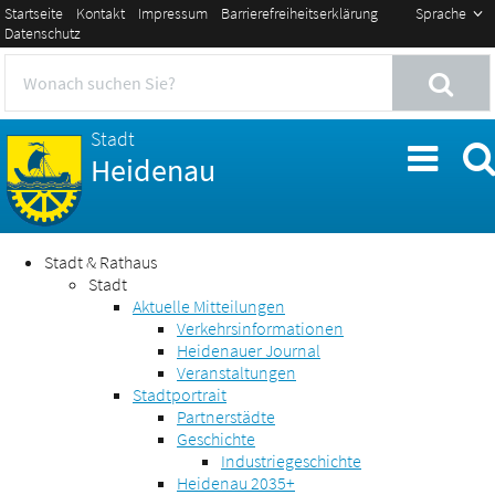
Startseite
Kontakt
Impressum
Barrierefreiheitserklärung
Sprache
Datenschutz
Stadt
Heidenau
Stadt & Rathaus
Stadt
Aktuelle Mitteilungen
Verkehrsinformationen
Heidenauer Journal
Veranstaltungen
Stadtportrait
Partnerstädte
Geschichte
Industriegeschichte
Heidenau 2035+