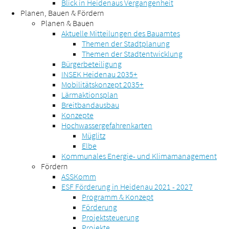
Blick in Heidenaus Vergangenheit
Planen, Bauen & Fördern
Planen & Bauen
Aktuelle Mitteilungen des Bauamtes
Themen der Stadtplanung
Themen der Stadtentwicklung
Bürgerbeteiligung
INSEK Heidenau 2035+
Mobilitätskonzept 2035+
Lärmaktionsplan
Breitbandausbau
Konzepte
Hochwassergefahrenkarten
Müglitz
Elbe
Kommunales Energie- und Klimamanagement
Fördern
ASSKomm
ESF Förderung in Heidenau 2021 - 2027
Programm & Konzept
Förderung
Projektsteuerung
Projekte