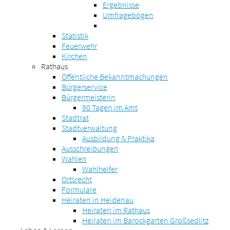
Ergebnisse
Umfragebögen
Statistik
Feuerwehr
Kirchen
Rathaus
Öffentliche Bekanntmachungen
Bürgerservice
Bürgermeisterin
90 Tagen im Amt
Stadtrat
Stadtverwaltung
Ausbildung & Praktika
Ausschreibungen
Wahlen
Wahlhelfer
Ortsrecht
Formulare
Heiraten in Heidenau
Heiraten im Rathaus
Heiraten im Barockgarten Großsedlitz