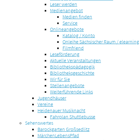
Leser werden
Medienangebot
Medien finden
Service
Onlineangebote
Katalog / Konto
Onleihe Sächsischer Raum / elearning
Filmfriend
Leseförderung
Aktuelle Veranstaltungen
Bibliothekspädagogik
Bibliotheksgeschichte
Wir für Sie
Stellenangebote
Weiterführende Links
Jugendhäuser
Vereine
Heidenauer Musiknacht
Fahrplan Shuttlebusse
Sehenswertes
Barockgarten Großsedlitz
MärchenLebensPfad