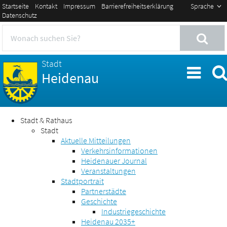
Startseite
Kontakt
Impressum
Barrierefreiheitserklärung
Sprache
Datenschutz
Stadt
Heidenau
Stadt & Rathaus
Stadt
Aktuelle Mitteilungen
Verkehrsinformationen
Heidenauer Journal
Veranstaltungen
Stadtportrait
Partnerstädte
Geschichte
Industriegeschichte
Heidenau 2035+