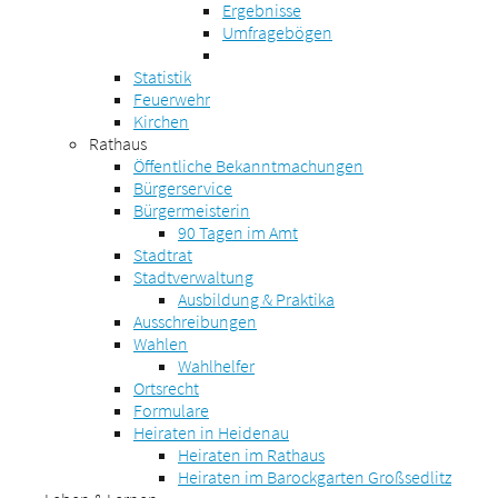
Ergebnisse
Umfragebögen
Statistik
Feuerwehr
Kirchen
Rathaus
Öffentliche Bekanntmachungen
Bürgerservice
Bürgermeisterin
90 Tagen im Amt
Stadtrat
Stadtverwaltung
Ausbildung & Praktika
Ausschreibungen
Wahlen
Wahlhelfer
Ortsrecht
Formulare
Heiraten in Heidenau
Heiraten im Rathaus
Heiraten im Barockgarten Großsedlitz