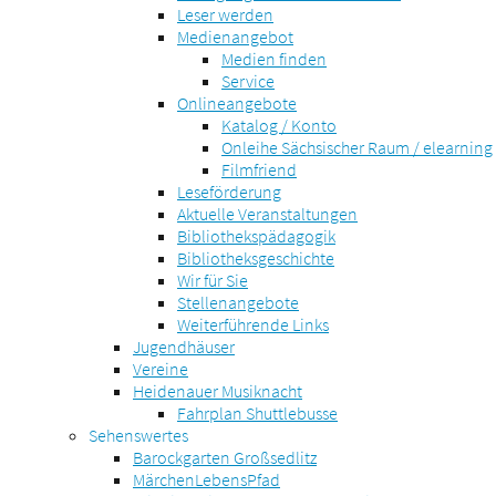
Leser werden
Medienangebot
Medien finden
Service
Onlineangebote
Katalog / Konto
Onleihe Sächsischer Raum / elearning
Filmfriend
Leseförderung
Aktuelle Veranstaltungen
Bibliothekspädagogik
Bibliotheksgeschichte
Wir für Sie
Stellenangebote
Weiterführende Links
Jugendhäuser
Vereine
Heidenauer Musiknacht
Fahrplan Shuttlebusse
Sehenswertes
Barockgarten Großsedlitz
MärchenLebensPfad