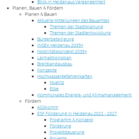
Blick in Heidenaus Vergangenheit
Planen, Bauen & Fördern
Planen & Bauen
Aktuelle Mitteilungen des Bauamtes
Themen der Stadtplanung
Themen der Stadtentwicklung
Bürgerbeteiligung
INSEK Heidenau 2035+
Mobilitätskonzept 2035+
Lärmaktionsplan
Breitbandausbau
Konzepte
Hochwassergefahrenkarten
Müglitz
Elbe
Kommunales Energie- und Klimamanagement
Fördern
ASSKomm
ESF Förderung in Heidenau 2021 - 2027
Programm & Konzept
Förderung
Projektsteuerung
Projekte