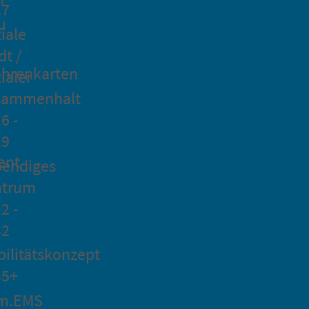
27
u
iale
dt /
hrenkarten
ialer
sammenhalt
6 -
29
ent
bendiges
ntrum
2 -
32
ilitätskonzept
35+
m.EMS