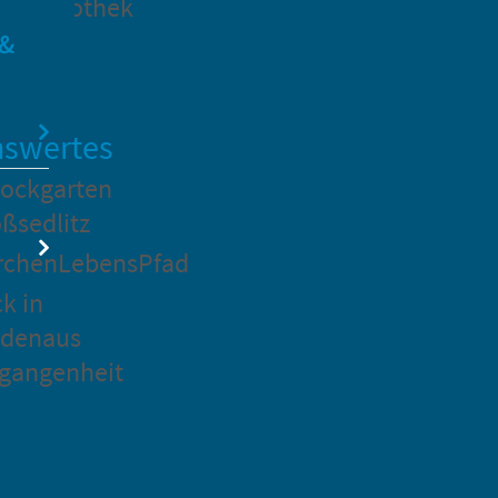
dtbibliothek
 &
swertes
ockgarten
ßsedlitz
rchenLebensPfad
ck in
idenaus
gangenheit