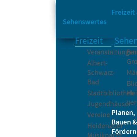
Sta
Bikesharing
Freizeit
Sehenswertes
Freizeit
Sehen
Veranstaltungen
Bar
Gro
Albert-
Schwarz-
Mä
Bad
Bli
Stadtbibliothek
He
Ver
Jugendhäuser
Planen,
Vereine
Bauen &
Heidenauer
Fördern
Musiknacht