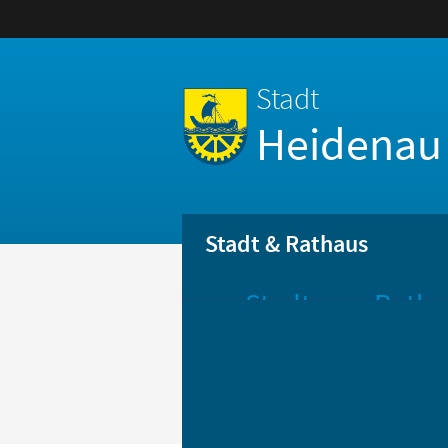
Stadt
Heidenau
Stadt & Rathaus
Stadt
Ratha
Aktuelle
Öff
Mitteilungen
Be
Stadtportrait
Bür
Statistik
Bür