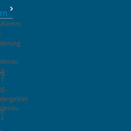
rn
SKomm
F
rderung
idenau
1 -
ng
27
RE-
dergebiet
idenau
pt
21
n