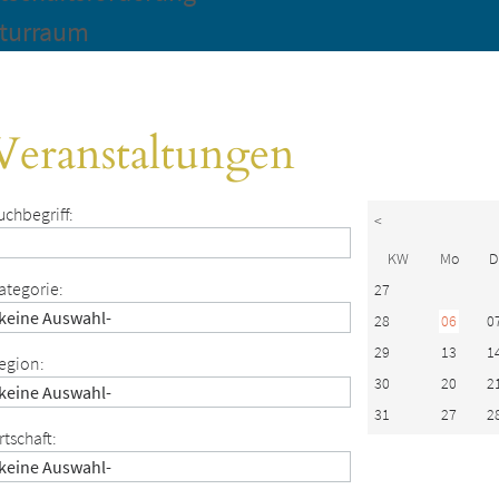
turraum
Veranstaltungen
uchbegriff:
<
KW
Mo
D
ategorie:
27
28
06
0
29
13
1
egion:
30
20
2
31
27
2
rtschaft: