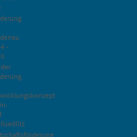
F
rderung
idenau
4 -
20
ader
rderung
wicklungskonzept
in-
d
ßsedlitz
tschaftsförderung