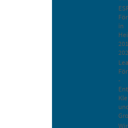
ES
Fö
in
He
201
20
Le
Fö
-
Ent
Kle
un
Gro
Wir