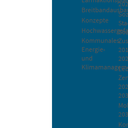
20
Breitbandausba
Soz
Konzepte
Sta
Hochwassergefa
Soz
Kommunales
Zu
Energie-
201
und
20
Klimamanagem
Le
Ze
202
20
Mob
20
Ko