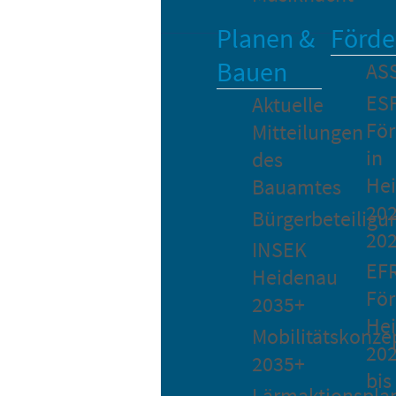
Planen &
Förde
Bauen
AS
ES
Aktuelle
Fö
Mitteilungen
in
des
He
Bauamtes
202
Bürgerbeteiligu
20
INSEK
EF
Heidenau
För
2035+
He
Mobilitätskonze
20
2035+
bis
Lärmaktionspla