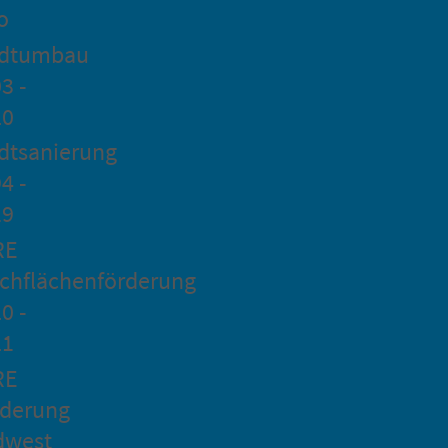
o
adtumbau
3 -
20
dtsanierung
4 -
19
RE
chflächenförderung
0 -
21
RE
rderung
dwest