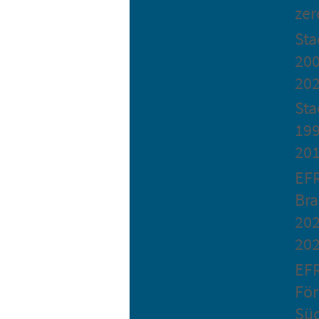
zer
St
200
20
Sta
199
20
EF
Bra
202
20
EF
Fö
Sü