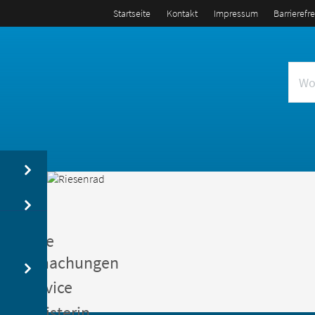
Startseite
Kontakt
Impressum
Barrierefr
us
entliche
kanntmachungen
gerservice
germeisterin