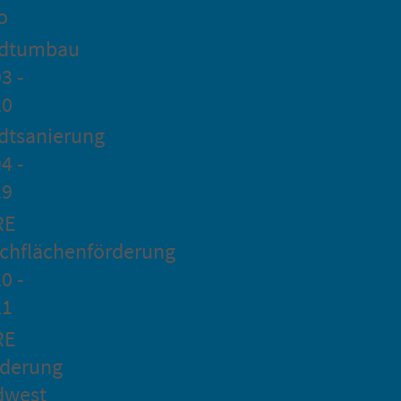
o
adtumbau
3 -
20
dtsanierung
4 -
19
RE
chflächenförderung
0 -
21
RE
rderung
dwest