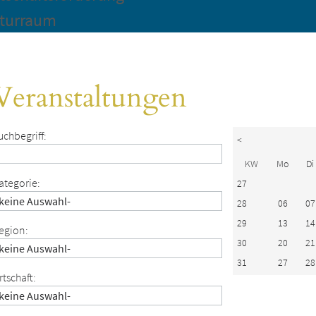
turraum
Veranstaltungen
uchbegriff:
<
KW
Mo
Di
ategorie:
27
28
06
07
29
13
14
egion:
30
20
21
31
27
28
rtschaft: