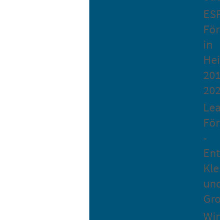
ES
Fö
in
He
201
20
Le
Fö
-
Ent
Kle
un
Gro
Wir