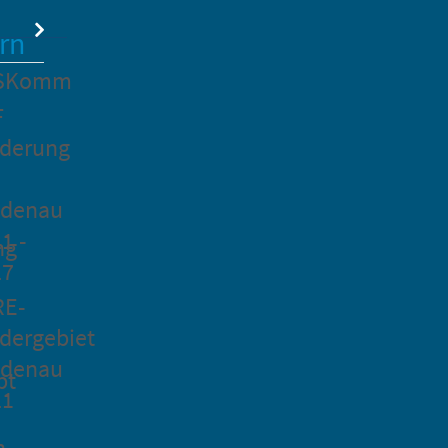
rn
SKomm
F
rderung
idenau
1 -
ng
27
RE-
dergebiet
idenau
pt
21
n