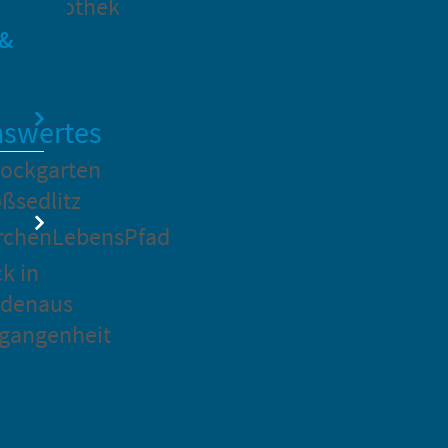
dtbibliothek
 &
swertes
ockgarten
ßsedlitz
rchenLebensPfad
ck in
idenaus
gangenheit