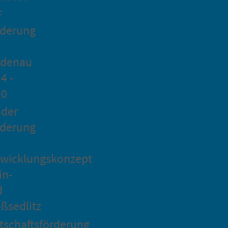
F
rderung
idenau
4 -
20
ader
rderung
wicklungskonzept
in-
d
ßsedlitz
tschaftsförderung