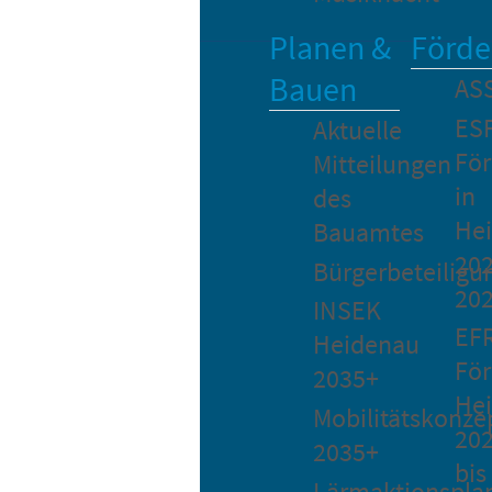
Planen &
Förde
Bauen
AS
ES
Aktuelle
Fö
Mitteilungen
in
des
He
Bauamtes
202
Bürgerbeteiligu
20
INSEK
EF
Heidenau
För
2035+
He
Mobilitätskonze
20
2035+
bis
Lärmaktionspla