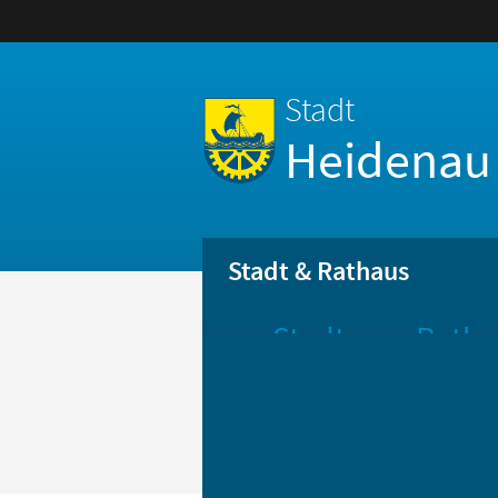
Stadt
Heidenau
Stadt & Rathaus
Stadt
Ratha
Aktuelle
Öff
Mitteilungen
Be
Stadtportrait
Bür
Statistik
Bür