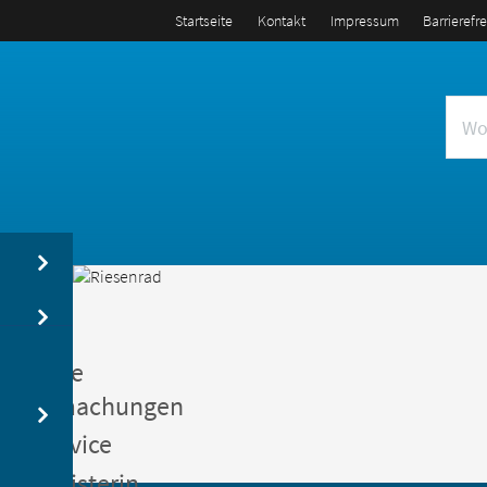
Startseite
Kontakt
Impressum
Barrierefr
us
entliche
kanntmachungen
gerservice
germeisterin