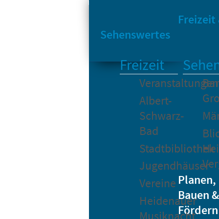
Sta
Bikesharing
Freizeit
Sehenswertes
Freizeit
Sehen
Veranstaltungen
Bar
Gro
Albert-
Schwarz-
Mä
Bad
Bli
Stadtbibliothek
He
Ver
Jugendhäuser
Planen,
Vereine
Bauen &
Heidenauer
Fördern
Musiknacht