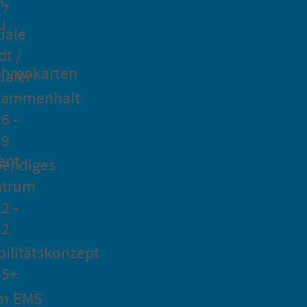
27
u
iale
dt /
hrenkarten
ialer
sammenhalt
6 -
29
ent
bendiges
ntrum
2 -
32
ilitätskonzept
35+
m.EMS