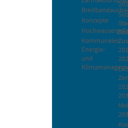
20
Breitbandausba
Soz
Konzepte
Sta
Hochwassergefa
Soz
Kommunales
Zu
Energie-
201
und
20
Klimamanagem
Le
Ze
202
20
Mob
20
Ko