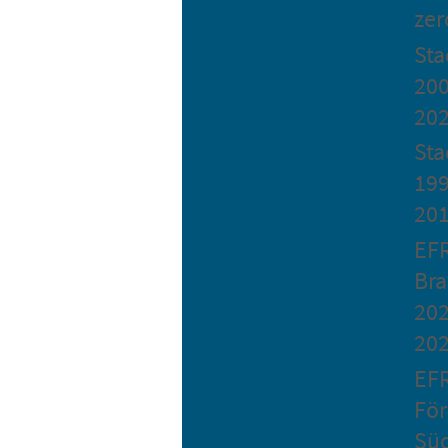
zer
St
200
20
Sta
199
20
EF
Bra
202
20
EF
Fö
Sü