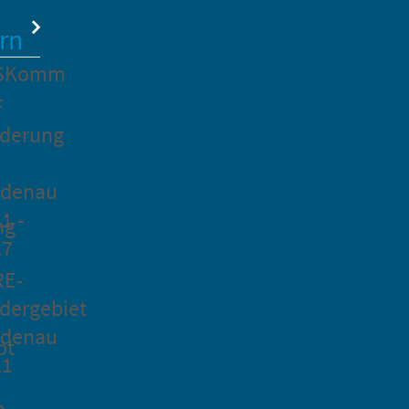
rn
SKomm
F
rderung
idenau
1 -
ng
27
RE-
dergebiet
idenau
pt
21
n