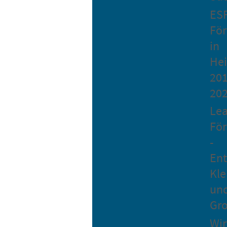
ES
Fö
in
He
201
20
Le
Fö
-
Ent
Kle
un
Gro
Wir