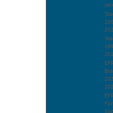
zer
St
200
20
Sta
199
20
EF
Bra
202
20
EF
Fö
Sü