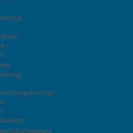
F
rderung
idenau
4 -
20
ader
rderung
wicklungskonzept
in-
d
ßsedlitz
tschaftsförderung