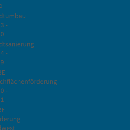
o
adtumbau
3 -
20
dtsanierung
4 -
19
RE
chflächenförderung
0 -
21
RE
rderung
dwest