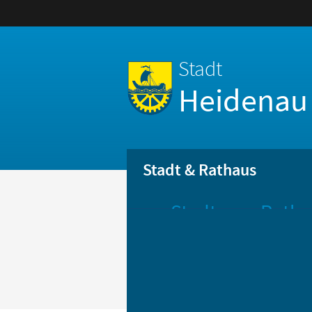
Stadt
Heidenau
Stadt & Rathaus
Stadt
Ratha
Aktuelle
Öff
Mitteilungen
Be
Stadtportrait
Bür
Statistik
Bür