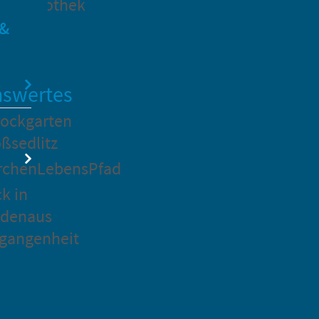
dtbibliothek
 &
swertes
ockgarten
ßsedlitz
rchenLebensPfad
ck in
idenaus
gangenheit