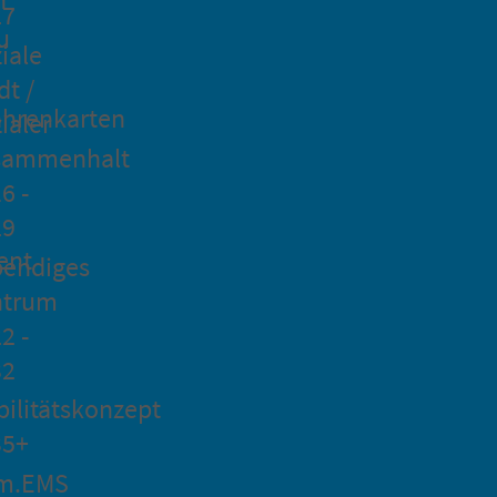
27
u
iale
dt /
hrenkarten
ialer
sammenhalt
6 -
29
ent
bendiges
ntrum
2 -
32
ilitätskonzept
35+
m.EMS