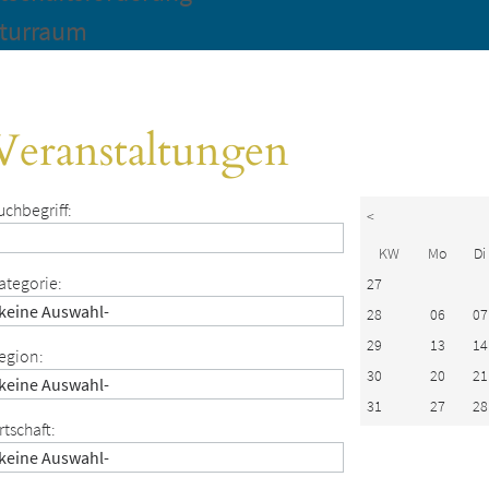
turraum
Veranstaltungen
uchbegriff:
<
KW
Mo
Di
ategorie:
27
28
06
07
29
13
14
egion:
30
20
21
31
27
28
rtschaft: