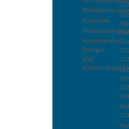
20
Breitbandausba
Soz
Konzepte
Sta
Hochwassergefa
Soz
Kommunales
Zu
Energie-
201
und
20
Klimamanagem
Le
Ze
202
20
Mob
20
Ko