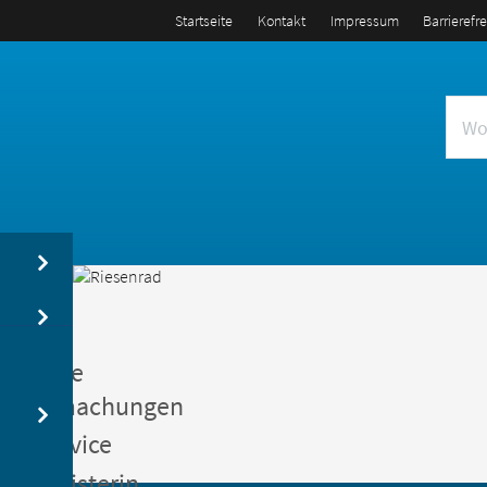
Startseite
Kontakt
Impressum
Barrierefr
us
entliche
kanntmachungen
gerservice
germeisterin