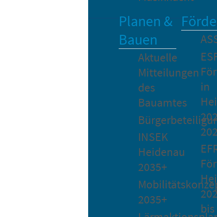
Planen &
Förde
Bauen
AS
ES
Aktuelle
Fö
Mitteilungen
in
des
He
Bauamtes
202
Bürgerbeteiligu
20
INSEK
EF
Heidenau
För
2035+
He
Mobilitätskonze
20
2035+
bis
Lärmaktionspla