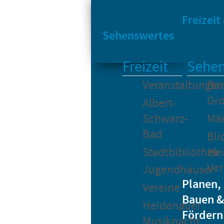
Sta
Bikesharing
Freizeit
Sehenswertes
Freizeit
Sehen
Veranstaltungen
Bar
Gro
Albert-
Schwarz-
Mä
Bad
Bli
Stadtbibliothek
He
Ver
Jugendhäuser
Planen,
Vereine
Bauen &
Heidenauer
Fördern
Musiknacht