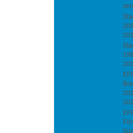
zer
St
200
20
Sta
199
20
EF
Bra
202
20
EF
Fö
Sü