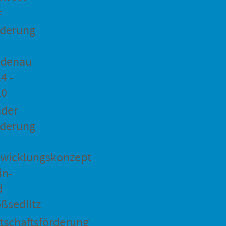
F
rderung
idenau
4 -
20
ader
rderung
wicklungskonzept
in-
d
ßsedlitz
tschaftsförderung