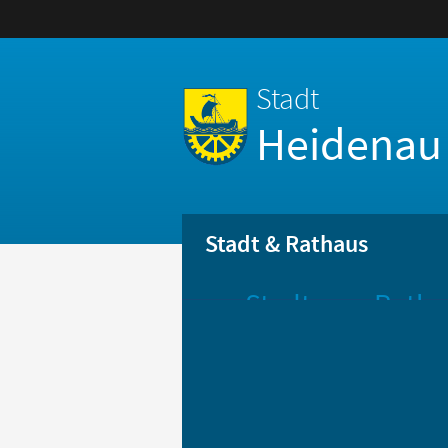
Stadt
Heidenau
Stadt & Rathaus
Stadt
Ratha
Aktuelle
Öff
Mitteilungen
Be
Stadtportrait
Bür
Statistik
Bür