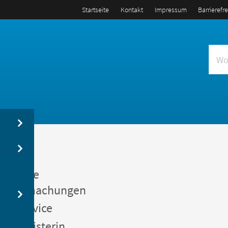
Startseite
Kontakt
Impressum
Barrierefr
us
entliche
kanntmachungen
gerservice
germeisterin