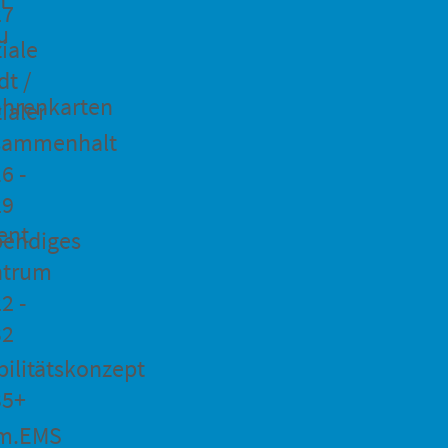
27
u
iale
dt /
hrenkarten
ialer
sammenhalt
6 -
29
ent
bendiges
ntrum
2 -
32
ilitätskonzept
35+
m.EMS