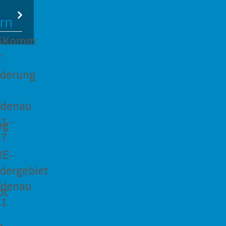
rn
SKomm
F
rderung
idenau
1 -
ng
27
RE-
dergebiet
idenau
pt
21
n