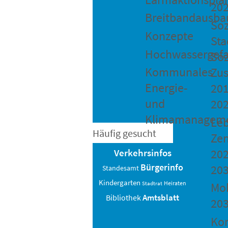
20
Breitbandausba
Soz
Konzepte
Sta
Hochwassergefa
Soz
Kommunales
Zu
Energie-
201
und
20
Klimamanagem
Le
Häufig gesucht
Ze
202
Verkehrsinfos
Bürgerinfo
20
Standesamt
Kindergarten
Heiraten
Stadtrat
Mob
Amtsblatt
Bibliothek
20
Ko