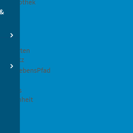
dtbibliothek
 &
swertes
ockgarten
ßsedlitz
rchenLebensPfad
ck in
idenaus
gangenheit