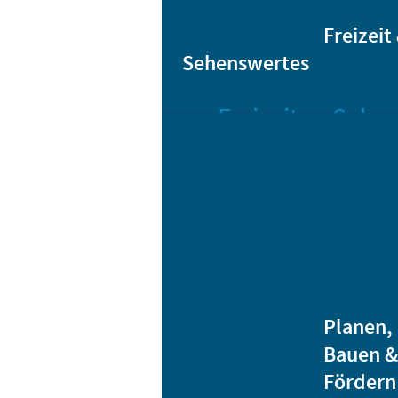
Sta
Bikesharing
Freizeit
Sehenswertes
Freizeit
Sehen
Veranstaltungen
Bar
Gro
Albert-
Schwarz-
Mä
Bad
Bli
Stadtbibliothek
He
Ver
Jugendhäuser
Planen,
Vereine
Bauen &
Heidenauer
Fördern
Musiknacht