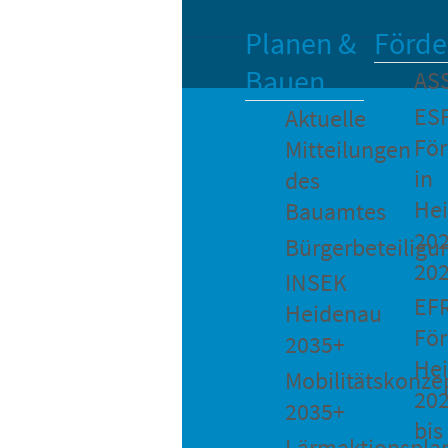
Planen &
Förde
Bauen
AS
ES
Aktuelle
Fö
Mitteilungen
in
des
He
Bauamtes
202
Bürgerbeteiligu
20
INSEK
EF
Heidenau
För
2035+
He
Mobilitätskonze
20
2035+
bis
Lärmaktionspla