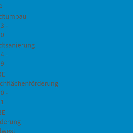
o
adtumbau
3 -
20
dtsanierung
4 -
19
RE
chflächenförderung
0 -
21
RE
rderung
dwest