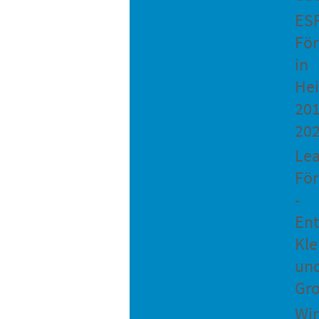
ES
Fö
in
He
201
20
Le
Fö
-
Ent
Kle
un
Gro
Wir