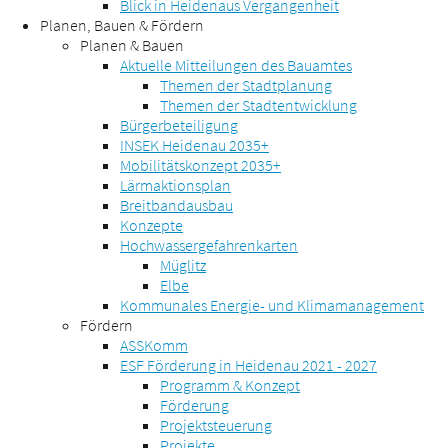
Blick in Heidenaus Vergangenheit
Planen, Bauen & Fördern
Planen & Bauen
Aktuelle Mitteilungen des Bauamtes
Themen der Stadtplanung
Themen der Stadtentwicklung
Bürgerbeteiligung
INSEK Heidenau 2035+
Mobilitätskonzept 2035+
Lärmaktionsplan
Breitbandausbau
Konzepte
Hochwassergefahrenkarten
Müglitz
Elbe
Kommunales Energie- und Klimamanagement
Fördern
ASSKomm
ESF Förderung in Heidenau 2021 - 2027
Programm & Konzept
Förderung
Projektsteuerung
Projekte