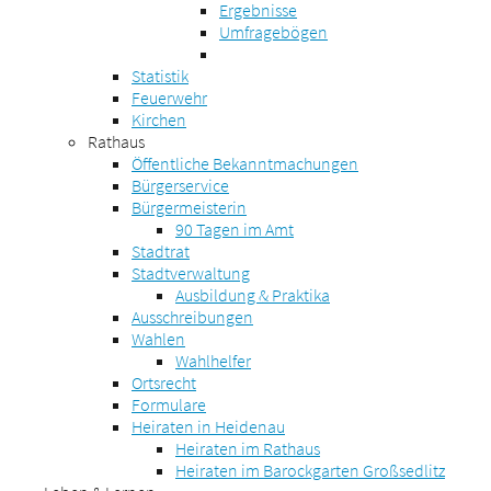
Ergebnisse
Umfragebögen
Statistik
Feuerwehr
Kirchen
Rathaus
Öffentliche Bekanntmachungen
Bürgerservice
Bürgermeisterin
90 Tagen im Amt
Stadtrat
Stadtverwaltung
Ausbildung & Praktika
Ausschreibungen
Wahlen
Wahlhelfer
Ortsrecht
Formulare
Heiraten in Heidenau
Heiraten im Rathaus
Heiraten im Barockgarten Großsedlitz