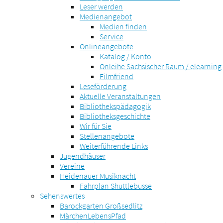
Leser werden
Medienangebot
Medien finden
Service
Onlineangebote
Katalog / Konto
Onleihe Sächsischer Raum / elearning
Filmfriend
Leseförderung
Aktuelle Veranstaltungen
Bibliothekspädagogik
Bibliotheksgeschichte
Wir für Sie
Stellenangebote
Weiterführende Links
Jugendhäuser
Vereine
Heidenauer Musiknacht
Fahrplan Shuttlebusse
Sehenswertes
Barockgarten Großsedlitz
MärchenLebensPfad