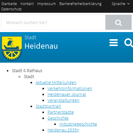
Startseite
Kontakt
Impressum
Barrierefreiheitserklärung
Sprache
Datenschutz
Stadt
Heidenau
Stadt & Rathaus
Stadt
Aktuelle Mitteilungen
Verkehrsinformationen
Heidenauer Journal
Veranstaltungen
Stadtportrait
Partnerstädte
Geschichte
Industriegeschichte
Heidenau 2035+