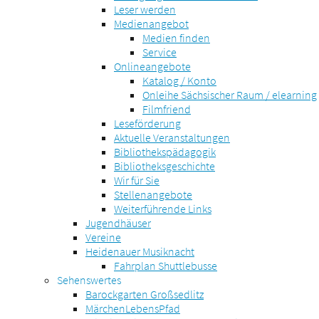
Leser werden
Medienangebot
Medien finden
Service
Onlineangebote
Katalog / Konto
Onleihe Sächsischer Raum / elearning
Filmfriend
Leseförderung
Aktuelle Veranstaltungen
Bibliothekspädagogik
Bibliotheksgeschichte
Wir für Sie
Stellenangebote
Weiterführende Links
Jugendhäuser
Vereine
Heidenauer Musiknacht
Fahrplan Shuttlebusse
Sehenswertes
Barockgarten Großsedlitz
MärchenLebensPfad