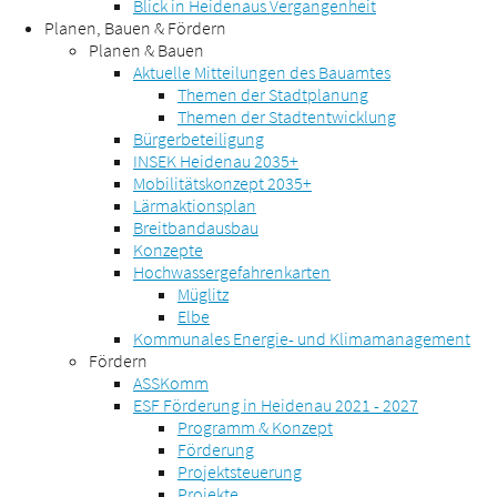
Blick in Heidenaus Vergangenheit
Planen, Bauen & Fördern
Planen & Bauen
Aktuelle Mitteilungen des Bauamtes
Themen der Stadtplanung
Themen der Stadtentwicklung
Bürgerbeteiligung
INSEK Heidenau 2035+
Mobilitätskonzept 2035+
Lärmaktionsplan
Breitbandausbau
Konzepte
Hochwassergefahrenkarten
Müglitz
Elbe
Kommunales Energie- und Klimamanagement
Fördern
ASSKomm
ESF Förderung in Heidenau 2021 - 2027
Programm & Konzept
Förderung
Projektsteuerung
Projekte