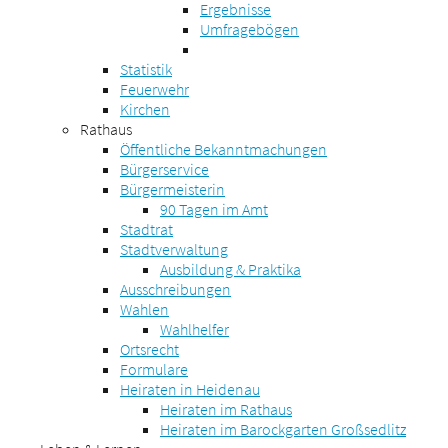
Ergebnisse
Umfragebögen
Statistik
Feuerwehr
Kirchen
Rathaus
Öffentliche Bekanntmachungen
Bürgerservice
Bürgermeisterin
90 Tagen im Amt
Stadtrat
Stadtverwaltung
Ausbildung & Praktika
Ausschreibungen
Wahlen
Wahlhelfer
Ortsrecht
Formulare
Heiraten in Heidenau
Heiraten im Rathaus
Heiraten im Barockgarten Großsedlitz