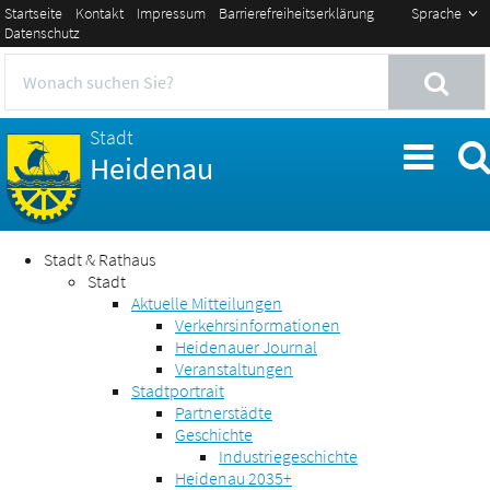
Startseite
Kontakt
Impressum
Barrierefreiheitserklärung
Sprache
Datenschutz
Stadt
Heidenau
Stadt & Rathaus
Stadt
Aktuelle Mitteilungen
Verkehrsinformationen
Heidenauer Journal
Veranstaltungen
Stadtportrait
Partnerstädte
Geschichte
Industriegeschichte
Heidenau 2035+