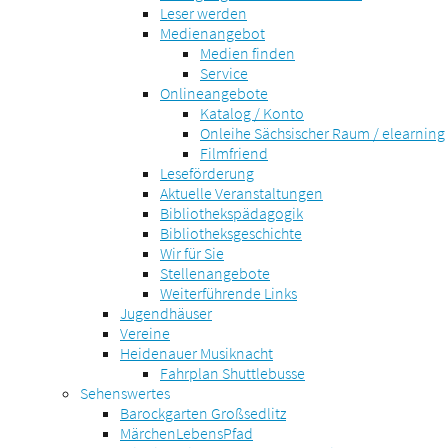
Leser werden
Medienangebot
Medien finden
Service
Onlineangebote
Katalog / Konto
Onleihe Sächsischer Raum / elearning
Filmfriend
Leseförderung
Aktuelle Veranstaltungen
Bibliothekspädagogik
Bibliotheksgeschichte
Wir für Sie
Stellenangebote
Weiterführende Links
Jugendhäuser
Vereine
Heidenauer Musiknacht
Fahrplan Shuttlebusse
Sehenswertes
Barockgarten Großsedlitz
MärchenLebensPfad