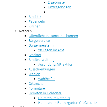
Ergebnisse
Umfragebögen
Statistik
Feuerwehr
Kirchen
Rathaus
Öffentliche Bekanntmachungen
Bürgerservice
Bürgermeisterin
90 Tagen im Amt
Stadtrat
Stadtverwaltung
Ausbildung & Praktika
Ausschreibungen
Wahlen
Wahlhelfer
Ortsrecht
Formulare
Heiraten in Heidenau
Heiraten im Rathaus
Heiraten im Barockgarten Großsedlitz