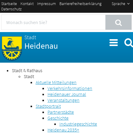
Startseite
Kontakt
Impressum
Barrierefreiheitserklärung
Sprache
Datenschutz
Stadt
Heidenau
Stadt & Rathaus
Stadt
Aktuelle Mitteilungen
Verkehrsinformationen
Heidenauer Journal
Veranstaltungen
Stadtportrait
Partnerstädte
Geschichte
Industriegeschichte
Heidenau 2035+