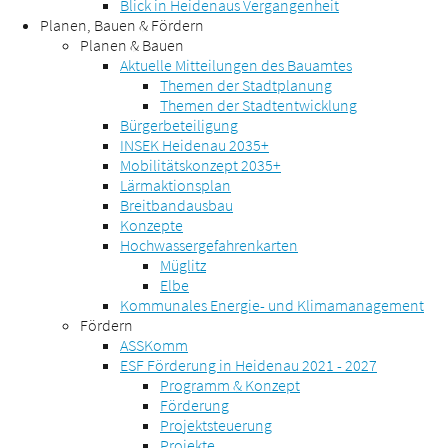
Blick in Heidenaus Vergangenheit
Planen, Bauen & Fördern
Planen & Bauen
Aktuelle Mitteilungen des Bauamtes
Themen der Stadtplanung
Themen der Stadtentwicklung
Bürgerbeteiligung
INSEK Heidenau 2035+
Mobilitätskonzept 2035+
Lärmaktionsplan
Breitbandausbau
Konzepte
Hochwassergefahrenkarten
Müglitz
Elbe
Kommunales Energie- und Klimamanagement
Fördern
ASSKomm
ESF Förderung in Heidenau 2021 - 2027
Programm & Konzept
Förderung
Projektsteuerung
Projekte