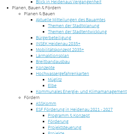
Blick in Heidenaus Vergangenheit
Planen, Bauen & Fördern
Planen & Bauen
Aktuelle Mitteilungen des Bauamtes
Themen der Stadtplanung
Themen der Stadtentwicklung
Bürgerbeteiligung
INSEK Heidenau 2035+
Mobilitätskonzept 2035+
Lärmaktionsplan
Breitbandausbau
Konzepte
Hochwassergefahrenkarten
Müglitz
Elbe
Kommunales Energie- und Klimamanagement
Fördern
ASSKomm
ESF Förderung in Heidenau 2021 - 2027
Programm & Konzept
Förderung
Projektsteuerung
Projekte