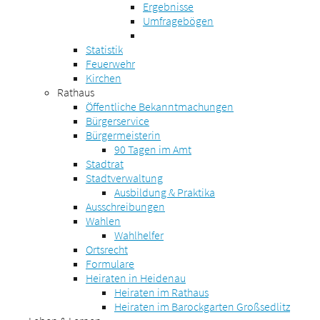
Ergebnisse
Umfragebögen
Statistik
Feuerwehr
Kirchen
Rathaus
Öffentliche Bekanntmachungen
Bürgerservice
Bürgermeisterin
90 Tagen im Amt
Stadtrat
Stadtverwaltung
Ausbildung & Praktika
Ausschreibungen
Wahlen
Wahlhelfer
Ortsrecht
Formulare
Heiraten in Heidenau
Heiraten im Rathaus
Heiraten im Barockgarten Großsedlitz