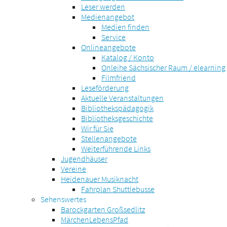
Leser werden
Medienangebot
Medien finden
Service
Onlineangebote
Katalog / Konto
Onleihe Sächsischer Raum / elearning
Filmfriend
Leseförderung
Aktuelle Veranstaltungen
Bibliothekspädagogik
Bibliotheksgeschichte
Wir für Sie
Stellenangebote
Weiterführende Links
Jugendhäuser
Vereine
Heidenauer Musiknacht
Fahrplan Shuttlebusse
Sehenswertes
Barockgarten Großsedlitz
MärchenLebensPfad