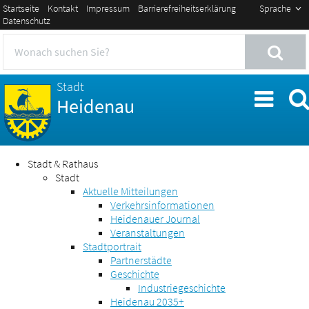
Startseite
Kontakt
Impressum
Barrierefreiheitserklärung
Sprache
Datenschutz
Stadt
Heidenau
Stadt & Rathaus
Stadt
Aktuelle Mitteilungen
Verkehrsinformationen
Heidenauer Journal
Veranstaltungen
Stadtportrait
Partnerstädte
Geschichte
Industriegeschichte
Heidenau 2035+