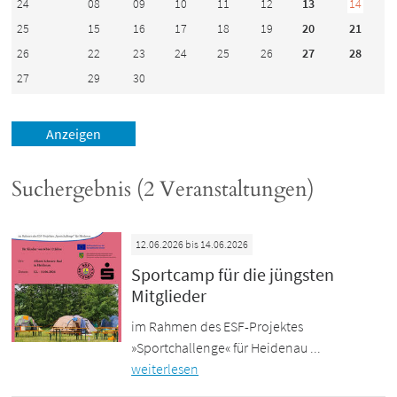
24
08
09
10
11
12
13
14
25
15
16
17
18
19
20
21
26
22
23
24
25
26
27
28
27
29
30
Suchergebnis (2 Veranstaltungen)
12.06.2026 bis 14.06.2026
Sportcamp für die jüngsten
Mitglieder
im Rahmen des ESF-Projektes
»Sportchallenge« für Heidenau ...
weiterlesen