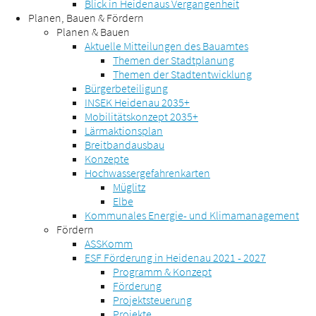
Blick in Heidenaus Vergangenheit
Planen, Bauen & Fördern
Planen & Bauen
Aktuelle Mitteilungen des Bauamtes
Themen der Stadtplanung
Themen der Stadtentwicklung
Bürgerbeteiligung
INSEK Heidenau 2035+
Mobilitätskonzept 2035+
Lärmaktionsplan
Breitbandausbau
Konzepte
Hochwassergefahrenkarten
Müglitz
Elbe
Kommunales Energie- und Klimamanagement
Fördern
ASSKomm
ESF Förderung in Heidenau 2021 - 2027
Programm & Konzept
Förderung
Projektsteuerung
Projekte