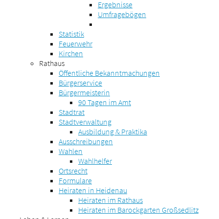
Ergebnisse
Umfragebögen
Statistik
Feuerwehr
Kirchen
Rathaus
Öffentliche Bekanntmachungen
Bürgerservice
Bürgermeisterin
90 Tagen im Amt
Stadtrat
Stadtverwaltung
Ausbildung & Praktika
Ausschreibungen
Wahlen
Wahlhelfer
Ortsrecht
Formulare
Heiraten in Heidenau
Heiraten im Rathaus
Heiraten im Barockgarten Großsedlitz