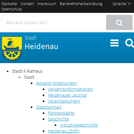
Startseite
Kontakt
Impressum
Barrierefreiheitserklärung
Sprache
Datenschutz
Stadt
Heidenau
Stadt & Rathaus
Stadt
Aktuelle Mitteilungen
Verkehrsinformationen
Heidenauer Journal
Veranstaltungen
Stadtportrait
Partnerstädte
Geschichte
Industriegeschichte
Heidenau 2035+