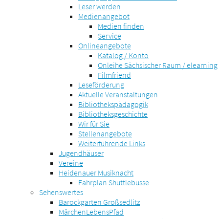
Leser werden
Medienangebot
Medien finden
Service
Onlineangebote
Katalog / Konto
Onleihe Sächsischer Raum / elearning
Filmfriend
Leseförderung
Aktuelle Veranstaltungen
Bibliothekspädagogik
Bibliotheksgeschichte
Wir für Sie
Stellenangebote
Weiterführende Links
Jugendhäuser
Vereine
Heidenauer Musiknacht
Fahrplan Shuttlebusse
Sehenswertes
Barockgarten Großsedlitz
MärchenLebensPfad