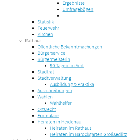
Ergebnisse
Umfragebögen
Statistik
Feuerwehr
Kirchen
Rathaus
Öffentliche Bekanntmachungen
Bürgerservice
Bürgermeisterin
90 Tagen im Amt
Stadtrat
Stadtverwaltung
Ausbildung & Praktika
Ausschreibungen
Wahlen
Wahlhelfer
Ortsrecht
Formulare
Heiraten in Heidenau
Heiraten im Rathaus
Heiraten im Barockgarten Großsedlitz