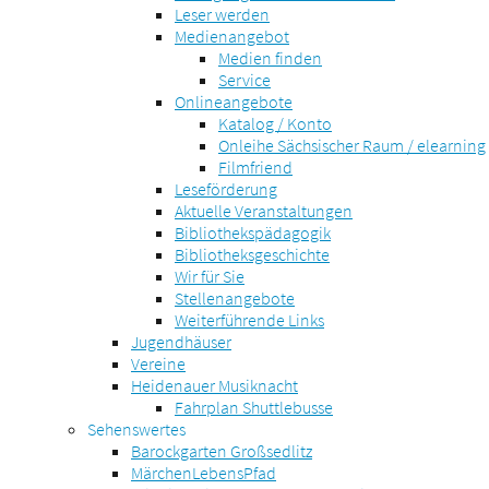
Leser werden
Medienangebot
Medien finden
Service
Onlineangebote
Katalog / Konto
Onleihe Sächsischer Raum / elearning
Filmfriend
Leseförderung
Aktuelle Veranstaltungen
Bibliothekspädagogik
Bibliotheksgeschichte
Wir für Sie
Stellenangebote
Weiterführende Links
Jugendhäuser
Vereine
Heidenauer Musiknacht
Fahrplan Shuttlebusse
Sehenswertes
Barockgarten Großsedlitz
MärchenLebensPfad