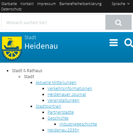
Startseite
Kontakt
Impressum
Barrierefreiheitserklärung
Sprache
Datenschutz
Stadt
Heidenau
Stadt & Rathaus
Stadt
Aktuelle Mitteilungen
Verkehrsinformationen
Heidenauer Journal
Veranstaltungen
Stadtportrait
Partnerstädte
Geschichte
Industriegeschichte
Heidenau 2035+