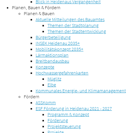
Blick in Heidenaus Vergangenheit
Planen, Bauen & Fördern
Planen & Bauen
Aktuelle Mitteilungen des Bauamtes
Themen der Stadtplanung
Themen der Stadtentwicklung
Bürgerbeteiligung
INSEK Heidenau 2035+
Mobilitätskonzept 2035+
Lärmaktionsplan
Breitbandausbau
Konzepte
Hochwassergefahrenkarten
Müglitz
Elbe
Kommunales Energie- und Klimamanagement
Fördern
ASSKomm
ESF Förderung in Heidenau 2021 - 2027
Programm & Konzept
Förderung
Projektsteuerung
Projekte