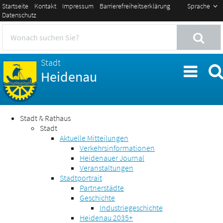
Startseite
Kontakt
Impressum
Barrierefreiheitserklärung
Sprache
Datenschutz
Stadt
Heidenau
Stadt & Rathaus
Stadt
Aktuelle Mitteilungen
Verkehrsinformationen
Heidenauer Journal
Veranstaltungen
Stadtportrait
Partnerstädte
Geschichte
Industriegeschichte
Heidenau 2035+