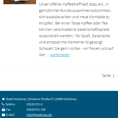
Unser offener Kaffeetreff lädt dazu ein, in
gemütlicher Runde zusammenzukommen,
sich auszutauschen und neue Kontakte zu
knüpfen. Bei einer Tasse Kaffee oder Tee
können verschiedene Gesellschaftsspiele
ausprobiert werden - für Spaß, Gespräche
und entspannte Momente ist gesorgt.
Schauen Sie gern vorbei - wir freuen uns auf
Sie! ...
weiterlesen
Seite:
1
Stadt Heidenau | Dresdner Straße 47 | 01809 Heidenau
Telefon
03529 571-0
Fax
03529 571-199
E-Mail
info@heidenau.de