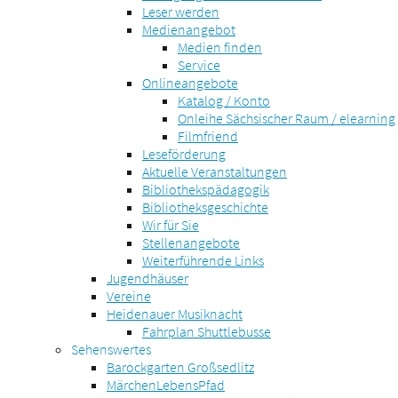
Leser werden
Medienangebot
Medien finden
Service
Onlineangebote
Katalog / Konto
Onleihe Sächsischer Raum / elearning
Filmfriend
Leseförderung
Aktuelle Veranstaltungen
Bibliothekspädagogik
Bibliotheksgeschichte
Wir für Sie
Stellenangebote
Weiterführende Links
Jugendhäuser
Vereine
Heidenauer Musiknacht
Fahrplan Shuttlebusse
Sehenswertes
Barockgarten Großsedlitz
MärchenLebensPfad