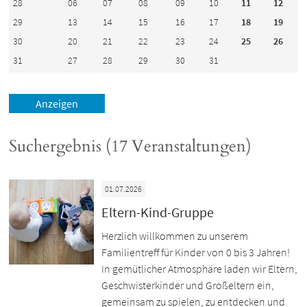
28
06
07
08
09
10
11
12
29
13
14
15
16
17
18
19
30
20
21
22
23
24
25
26
31
27
28
29
30
31
Suchergebnis (17 Veranstaltungen)
01.07.2026
Eltern-Kind-Gruppe
Herzlich willkommen zu unserem
Familientreff für Kinder von 0 bis 3 Jahren!
In gemütlicher Atmosphäre laden wir Eltern,
Geschwisterkinder und Großeltern ein,
gemeinsam zu spielen, zu entdecken und