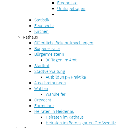
Ergebnisse
Umfragebögen
Statistik
Feuerwehr
Kirchen
Rathaus
Öffentliche Bekanntmachungen
Bürgerservice
Bürgermeisterin
90 Tagen im Amt
Stadtrat
Stadtverwaltung
Ausbildung & Praktika
Ausschreibungen
Wahlen
Wahlhelfer
Ortsrecht
Formulare
Heiraten in Heidenau
Heiraten im Rathaus
Heiraten im Barockgarten Großsedlitz