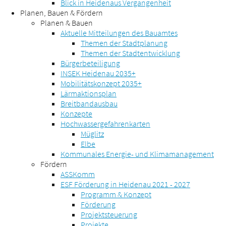
Blick in Heidenaus Vergangenheit
Planen, Bauen & Fördern
Planen & Bauen
Aktuelle Mitteilungen des Bauamtes
Themen der Stadtplanung
Themen der Stadtentwicklung
Bürgerbeteiligung
INSEK Heidenau 2035+
Mobilitätskonzept 2035+
Lärmaktionsplan
Breitbandausbau
Konzepte
Hochwassergefahrenkarten
Müglitz
Elbe
Kommunales Energie- und Klimamanagement
Fördern
ASSKomm
ESF Förderung in Heidenau 2021 - 2027
Programm & Konzept
Förderung
Projektsteuerung
Projekte