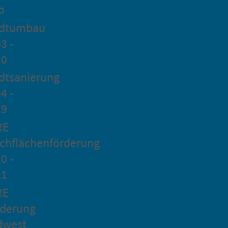
o
adtumbau
3 -
20
dtsanierung
4 -
19
RE
chflächenförderung
0 -
21
RE
rderung
dwest