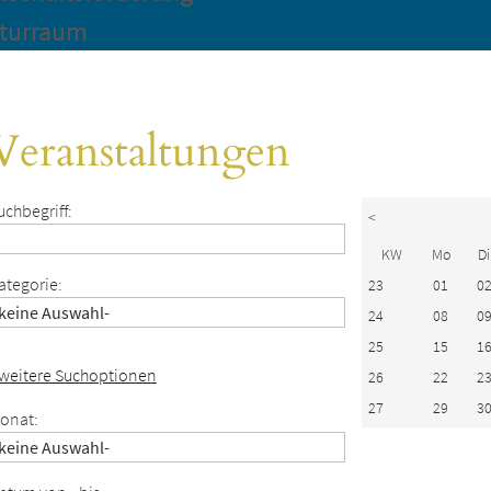
turraum
Veranstaltungen
uchbegriff:
<
KW
Mo
Di
ategorie:
23
01
0
24
08
0
25
15
1
 weitere Suchoptionen
26
22
2
27
29
3
onat: