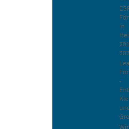
ES
Fö
in
He
201
20
Le
Fö
-
Ent
Kle
un
Gro
Wir