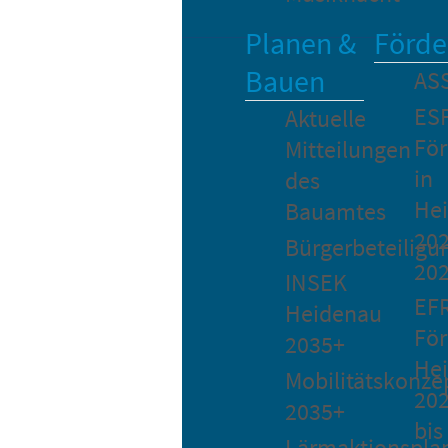
Planen &
Förde
Bauen
AS
ES
Aktuelle
Fö
Mitteilungen
in
des
He
Bauamtes
202
Bürgerbeteiligu
20
INSEK
EF
Heidenau
För
2035+
He
Mobilitätskonze
20
2035+
bis
Lärmaktionspla