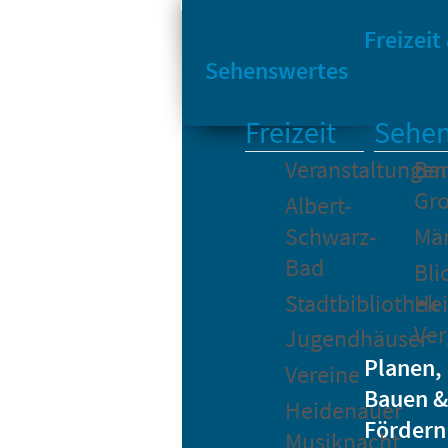
Sta
Bikesharing
Freizeit
Sehenswertes
Freizeit
Sehen
Veranstaltungen
Bar
Gro
Albert-
Schwarz-
Mä
Bad
Bli
Stadtbibliothek
He
Ver
Jugendhäuser
Planen,
Vereine
Bauen &
Heidenauer
Fördern
Musiknacht