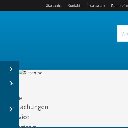
Startseite
Kontakt
Impressum
Barrierefr
us
entliche
kanntmachungen
gerservice
germeisterin