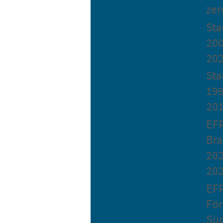
zer
St
200
20
Sta
199
20
EF
Bra
202
20
EF
Fö
Sü