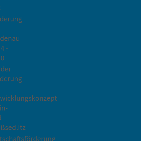
F
rderung
idenau
4 -
20
ader
rderung
wicklungskonzept
in-
d
ßsedlitz
tschaftsförderung