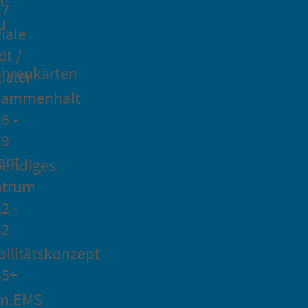
27
u
iale
dt /
hrenkarten
ialer
sammenhalt
6 -
29
ent
bendiges
ntrum
2 -
32
ilitätskonzept
35+
m.EMS