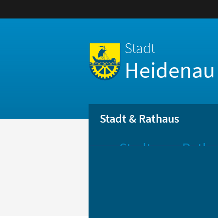
Stadt
Heidenau
Stadt & Rathaus
Stadt
Ratha
Aktuelle
Öff
Mitteilungen
Be
Stadtportrait
Bür
Statistik
Bür