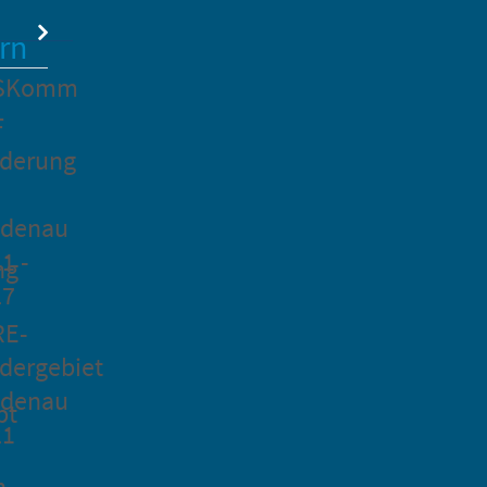
rn
SKomm
F
rderung
idenau
1 -
ng
27
RE-
dergebiet
idenau
pt
21
n