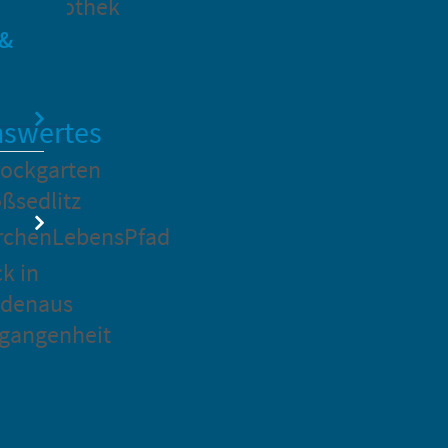
dtbibliothek
 &
swertes
ockgarten
ßsedlitz
rchenLebensPfad
ck in
idenaus
gangenheit