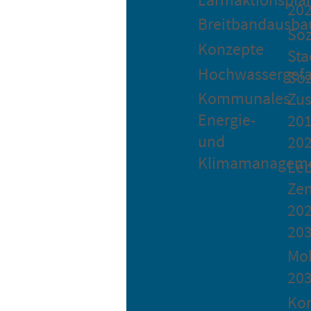
20
Breitbandausba
Soz
Konzepte
Sta
Hochwassergefa
Soz
Kommunales
Zu
Energie-
201
und
20
Klimamanagem
Le
Ze
202
20
Mob
20
Ko