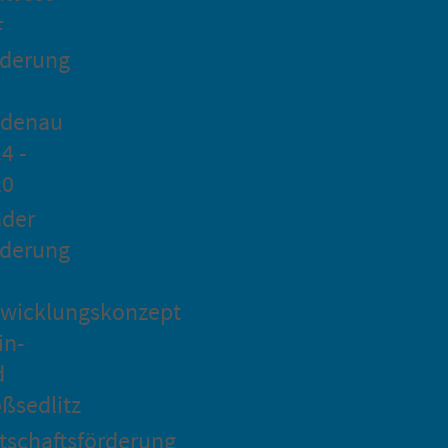
F
rderung
idenau
4 -
20
ader
rderung
wicklungskonzept
in-
d
ßsedlitz
tschaftsförderung