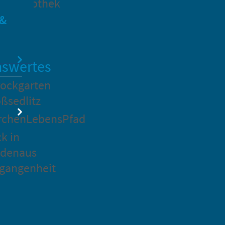
dtbibliothek
 &
swertes
ockgarten
ßsedlitz
rchenLebensPfad
ck in
idenaus
gangenheit