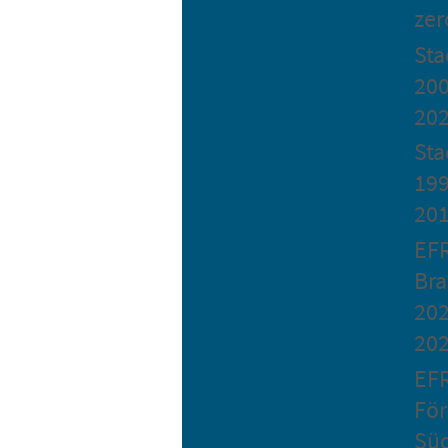
zer
St
200
20
Sta
199
20
EF
Bra
202
20
EF
Fö
Sü