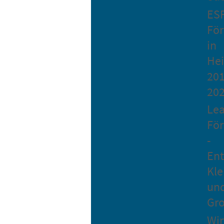
ES
Fö
in
He
201
20
Le
Fö
-
Ent
Kle
un
Gro
Wir