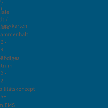
27
u
iale
dt /
hrenkarten
ialer
sammenhalt
6 -
29
ent
bendiges
ntrum
2 -
32
ilitätskonzept
35+
m.EMS