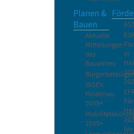
Planen &
Förde
Bauen
AS
ES
Aktuelle
Fö
Mitteilungen
in
des
He
Bauamtes
202
Bürgerbeteiligu
20
INSEK
EF
Heidenau
För
2035+
He
Mobilitätskonze
20
2035+
bis
Lärmaktionspla