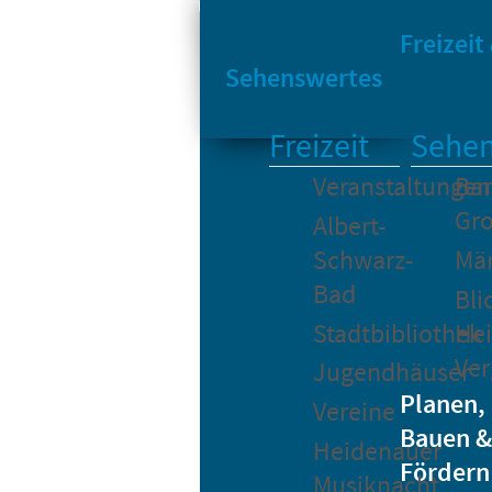
Sta
Bikesharing
Freizeit
Sehenswertes
Freizeit
Sehen
Veranstaltungen
Bar
Gro
Albert-
Schwarz-
Mä
Bad
Bli
Stadtbibliothek
He
Ver
Jugendhäuser
Planen,
Vereine
Bauen &
Heidenauer
Fördern
Musiknacht