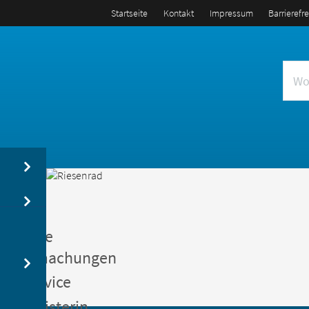
Startseite
Kontakt
Impressum
Barrierefr
us
entliche
kanntmachungen
gerservice
germeisterin