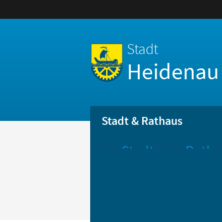
Stadt
Heidenau
Stadt & Rathaus
Stadt
Ratha
Aktuelle
Öff
Mitteilungen
Be
Stadtportrait
Bür
Statistik
Bür