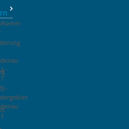
rn
SKomm
F
rderung
idenau
1 -
ng
27
RE-
dergebiet
idenau
pt
21
n