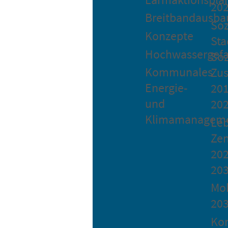
20
Breitbandausba
Soz
Konzepte
Sta
Hochwassergefa
Soz
Kommunales
Zu
Energie-
201
und
20
Klimamanagem
Le
Ze
202
20
Mob
20
Ko