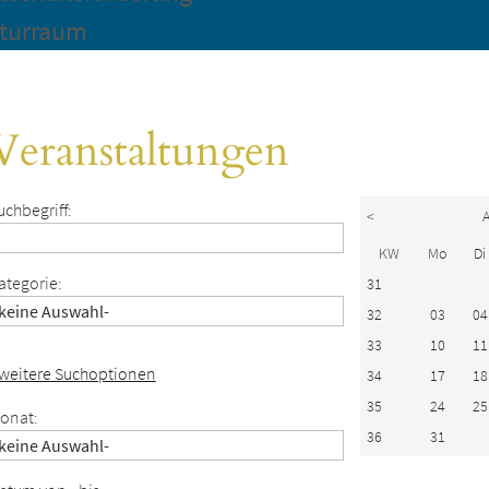
turraum
Veranstaltungen
uchbegriff:
<
A
KW
Mo
Di
ategorie:
31
32
03
04
33
10
11
 weitere Suchoptionen
34
17
18
35
24
25
onat:
36
31