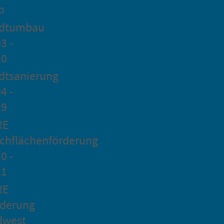
o
adtumbau
3 -
20
dtsanierung
4 -
19
RE
chflächenförderung
0 -
21
RE
rderung
dwest