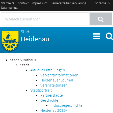
Startseite
Kontakt
Impressum
Barrierefreiheitserklärung
Sprache
Datenschutz
Stadt
Heidenau
Stadt & Rathaus
Stadt
Aktuelle Mitteilungen
Verkehrsinformationen
Heidenauer Journal
Veranstaltungen
Stadtportrait
Partnerstädte
Geschichte
Industriegeschichte
Heidenau 2035+