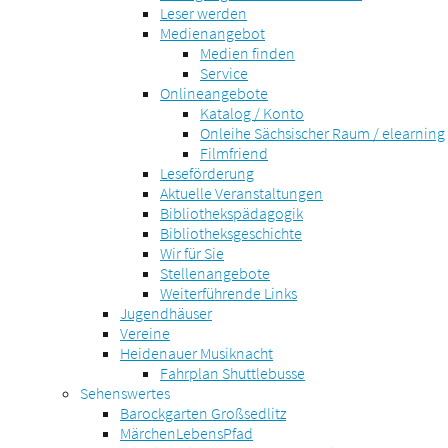
Leser werden
Medienangebot
Medien finden
Service
Onlineangebote
Katalog / Konto
Onleihe Sächsischer Raum / elearning
Filmfriend
Leseförderung
Aktuelle Veranstaltungen
Bibliothekspädagogik
Bibliotheksgeschichte
Wir für Sie
Stellenangebote
Weiterführende Links
Jugendhäuser
Vereine
Heidenauer Musiknacht
Fahrplan Shuttlebusse
Sehenswertes
Barockgarten Großsedlitz
MärchenLebensPfad