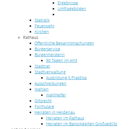
Ergebnisse
Umfragebögen
Statistik
Feuerwehr
Kirchen
Rathaus
Öffentliche Bekanntmachungen
Bürgerservice
Bürgermeisterin
90 Tagen im Amt
Stadtrat
Stadtverwaltung
Ausbildung & Praktika
Ausschreibungen
Wahlen
Wahlhelfer
Ortsrecht
Formulare
Heiraten in Heidenau
Heiraten im Rathaus
Heiraten im Barockgarten Großsedlitz