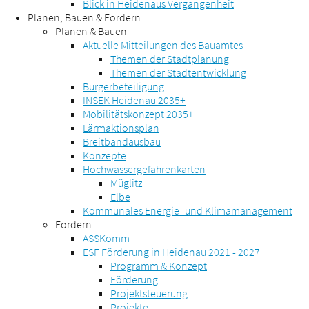
Blick in Heidenaus Vergangenheit
Planen, Bauen & Fördern
Planen & Bauen
Aktuelle Mitteilungen des Bauamtes
Themen der Stadtplanung
Themen der Stadtentwicklung
Bürgerbeteiligung
INSEK Heidenau 2035+
Mobilitätskonzept 2035+
Lärmaktionsplan
Breitbandausbau
Konzepte
Hochwassergefahrenkarten
Müglitz
Elbe
Kommunales Energie- und Klimamanagement
Fördern
ASSKomm
ESF Förderung in Heidenau 2021 - 2027
Programm & Konzept
Förderung
Projektsteuerung
Projekte