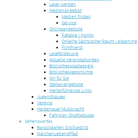
Leser werden
Medienangebot
Medien finden
Service
Onlineangebote
Katalog / Konto
Onleihe Sächsischer Raum / elearning
Filmfriend
Leseförderung
Aktuelle Veranstaltungen
Bibliothekspädagogik
Bibliotheksgeschichte
Wir für Sie
Stellenangebote
Weiterführende Links
Jugendhäuser
Vereine
Heidenauer Musiknacht
Fahrplan Shuttlebusse
Sehenswertes
Barockgarten Großsedlitz
MärchenLebensPfad