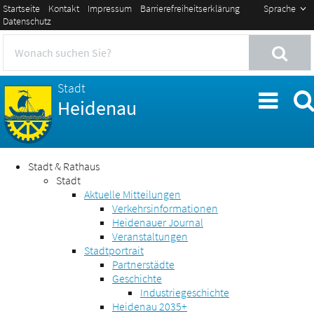
Startseite
Kontakt
Impressum
Barrierefreiheitserklärung
Sprache
Datenschutz
Stadt
Heidenau
Stadt & Rathaus
Stadt
Aktuelle Mitteilungen
Verkehrsinformationen
Heidenauer Journal
Veranstaltungen
Stadtportrait
Partnerstädte
Geschichte
Industriegeschichte
Heidenau 2035+