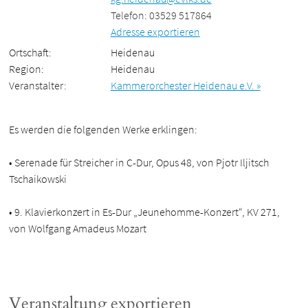
Telefon: 03529 517864
Adresse exportieren
Ortschaft:
Heidenau
Region:
Heidenau
Veranstalter:
Kammerorchester Heidenau e.V. »
Es werden die folgenden Werke erklingen:
• Serenade für Streicher in C-Dur, Opus 48, von Pjotr Iljitsch
Tschaikowski
• 9. Klavierkonzert in Es-Dur „Jeunehomme-Konzert“, KV 271,
von Wolfgang Amadeus Mozart
Veranstaltung exportieren