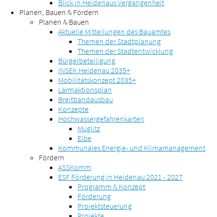
Blick in Heidenaus Vergangenheit
Planen, Bauen & Fördern
Planen & Bauen
Aktuelle Mitteilungen des Bauamtes
Themen der Stadtplanung
Themen der Stadtentwicklung
Bürgerbeteiligung
INSEK Heidenau 2035+
Mobilitätskonzept 2035+
Lärmaktionsplan
Breitbandausbau
Konzepte
Hochwassergefahrenkarten
Müglitz
Elbe
Kommunales Energie- und Klimamanagement
Fördern
ASSKomm
ESF Förderung in Heidenau 2021 - 2027
Programm & Konzept
Förderung
Projektsteuerung
Projekte