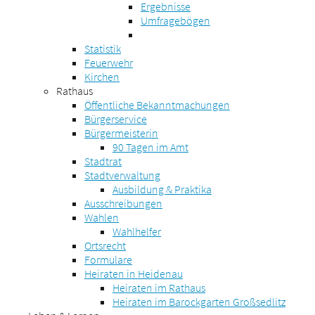
Ergebnisse
Umfragebögen
Statistik
Feuerwehr
Kirchen
Rathaus
Öffentliche Bekanntmachungen
Bürgerservice
Bürgermeisterin
90 Tagen im Amt
Stadtrat
Stadtverwaltung
Ausbildung & Praktika
Ausschreibungen
Wahlen
Wahlhelfer
Ortsrecht
Formulare
Heiraten in Heidenau
Heiraten im Rathaus
Heiraten im Barockgarten Großsedlitz