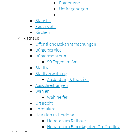
Ergebnisse
Umfragebögen
Statistik
Feuerwehr
Kirchen
Rathaus
Öffentliche Bekanntmachungen
Bürgerservice
Bürgermeisterin
90 Tagen im Amt
Stadtrat
Stadtverwaltung
Ausbildung & Praktika
Ausschreibungen
Wahlen
Wahlhelfer
Ortsrecht
Formulare
Heiraten in Heidenau
Heiraten im Rathaus
Heiraten im Barockgarten Großsedlitz