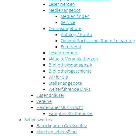
Leser werden
Medienangebot
Medien finden
Service
Onlineangebote
Katalog / Konto
Onleihe Sächsischer Raum / elearning
Filmfriend
Leseförderung
Aktuelle Veranstaltungen
Bibliothekspädagogik
Bibliotheksgeschichte
Wir für Sie
Stellenangebote
Weiterführende Links
Jugendhäuser
Vereine
Heidenauer Musiknacht
Fahrplan Shuttlebusse
Sehenswertes
Barockgarten Großsedlitz
MärchenLebensPfad