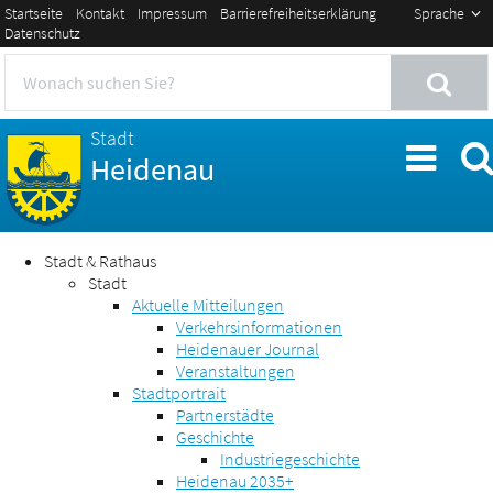
Startseite
Kontakt
Impressum
Barrierefreiheitserklärung
Sprache
Datenschutz
Stadt
Heidenau
Stadt & Rathaus
Stadt
Aktuelle Mitteilungen
Verkehrsinformationen
Heidenauer Journal
Veranstaltungen
Stadtportrait
Partnerstädte
Geschichte
Industriegeschichte
Heidenau 2035+