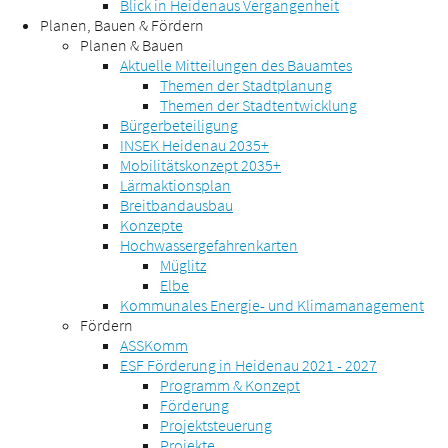
Blick in Heidenaus Vergangenheit
Planen, Bauen & Fördern
Planen & Bauen
Aktuelle Mitteilungen des Bauamtes
Themen der Stadtplanung
Themen der Stadtentwicklung
Bürgerbeteiligung
INSEK Heidenau 2035+
Mobilitätskonzept 2035+
Lärmaktionsplan
Breitbandausbau
Konzepte
Hochwassergefahrenkarten
Müglitz
Elbe
Kommunales Energie- und Klimamanagement
Fördern
ASSKomm
ESF Förderung in Heidenau 2021 - 2027
Programm & Konzept
Förderung
Projektsteuerung
Projekte