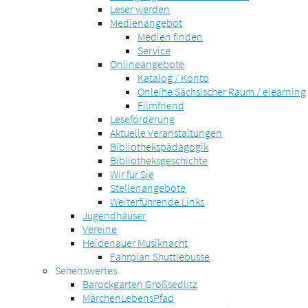
Leser werden
Medienangebot
Medien finden
Service
Onlineangebote
Katalog / Konto
Onleihe Sächsischer Raum / elearning
Filmfriend
Leseförderung
Aktuelle Veranstaltungen
Bibliothekspädagogik
Bibliotheksgeschichte
Wir für Sie
Stellenangebote
Weiterführende Links
Jugendhäuser
Vereine
Heidenauer Musiknacht
Fahrplan Shuttlebusse
Sehenswertes
Barockgarten Großsedlitz
MärchenLebensPfad