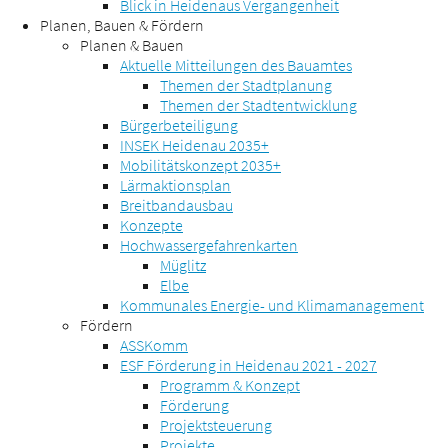
Blick in Heidenaus Vergangenheit
Planen, Bauen & Fördern
Planen & Bauen
Aktuelle Mitteilungen des Bauamtes
Themen der Stadtplanung
Themen der Stadtentwicklung
Bürgerbeteiligung
INSEK Heidenau 2035+
Mobilitätskonzept 2035+
Lärmaktionsplan
Breitbandausbau
Konzepte
Hochwassergefahrenkarten
Müglitz
Elbe
Kommunales Energie- und Klimamanagement
Fördern
ASSKomm
ESF Förderung in Heidenau 2021 - 2027
Programm & Konzept
Förderung
Projektsteuerung
Projekte