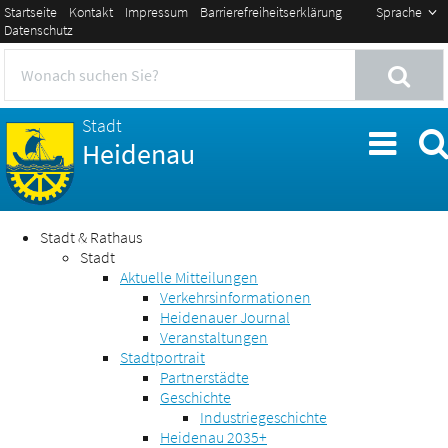
Startseite
Kontakt
Impressum
Barrierefreiheitserklärung
Sprache
Datenschutz
Stadt
Heidenau
Stadt & Rathaus
Stadt
Aktuelle Mitteilungen
Verkehrsinformationen
Heidenauer Journal
Veranstaltungen
Stadtportrait
Partnerstädte
Geschichte
Industriegeschichte
Heidenau 2035+