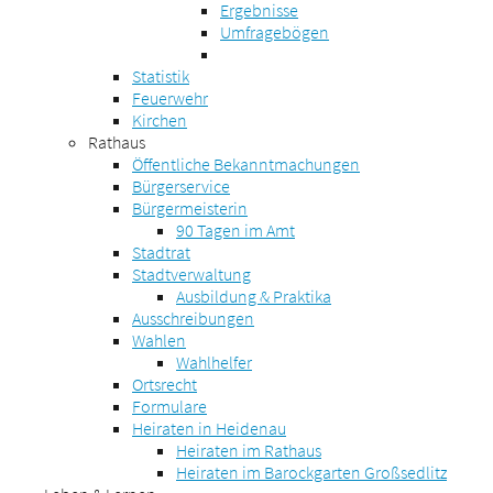
Ergebnisse
Umfragebögen
Statistik
Feuerwehr
Kirchen
Rathaus
Öffentliche Bekanntmachungen
Bürgerservice
Bürgermeisterin
90 Tagen im Amt
Stadtrat
Stadtverwaltung
Ausbildung & Praktika
Ausschreibungen
Wahlen
Wahlhelfer
Ortsrecht
Formulare
Heiraten in Heidenau
Heiraten im Rathaus
Heiraten im Barockgarten Großsedlitz