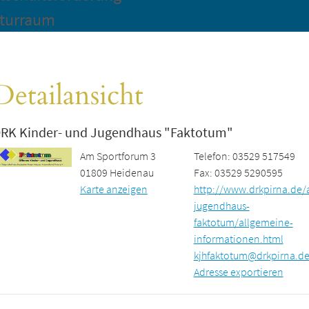
turraum
Detailansicht
RK Kinder- und Jugendhaus "Faktotum"
Am Sportforum 3
Telefon: 03529 517549
01809 Heidenau
Fax: 03529 5290595
Karte anzeigen
http://www.drkpirna.de/
jugendhaus-
faktotum/allgemeine-
informationen.html
kjhfaktotum@drkpirna.d
Adresse exportieren