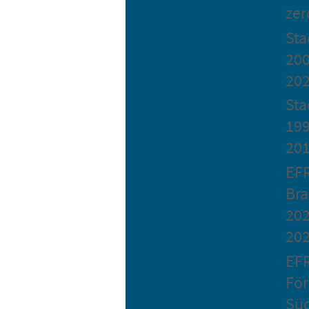
zer
St
200
20
Sta
199
20
EF
Bra
202
20
EF
Fö
Sü