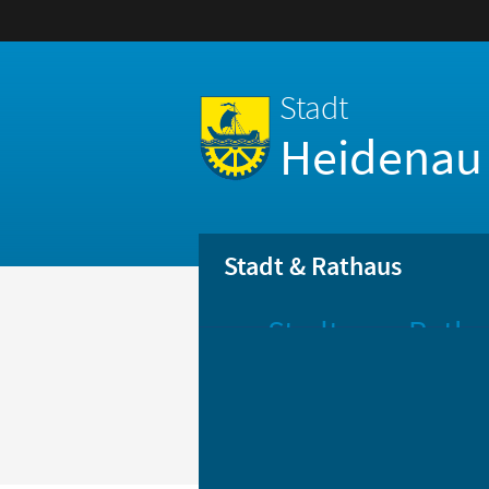
Stadt
Heidenau
Stadt & Rathaus
Stadt
Ratha
Aktuelle
Öff
Mitteilungen
Be
Stadtportrait
Bür
Statistik
Bür