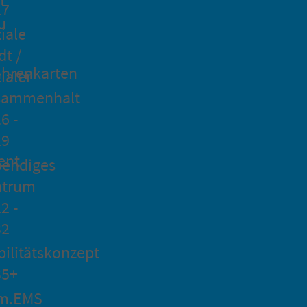
27
u
iale
dt /
hrenkarten
ialer
sammenhalt
6 -
29
ent
bendiges
ntrum
2 -
32
ilitätskonzept
35+
m.EMS