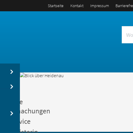
Startseite
Kontakt
Impressum
Barrierefr
us
entliche
kanntmachungen
gerservice
germeisterin