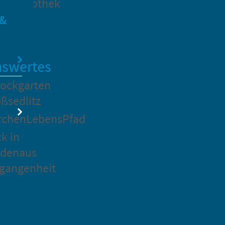
dtbibliothek
 &
swertes
ockgarten
ßsedlitz
rchenLebensPfad
ck in
idenaus
gangenheit