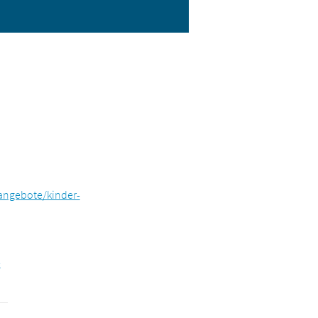
angebote/kinder-
e