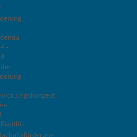
F
rderung
idenau
4 -
20
ader
rderung
wicklungskonzept
in-
d
ßsedlitz
tschaftsförderung