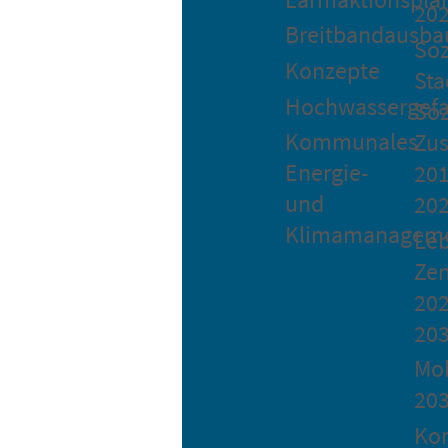
20
Breitbandausba
Soz
Konzepte
Sta
Hochwassergefa
Soz
Kommunales
Zu
Energie-
201
und
20
Klimamanagem
Le
Ze
202
20
Mob
20
Ko