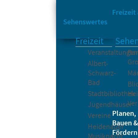
Sta
Bikesharing
Freizeit
Sehenswertes
Freizeit
Sehen
Veranstaltungen
Bar
Gro
Albert-
Schwarz-
Mä
Bad
Bli
Stadtbibliothek
He
Ver
Jugendhäuser
Planen,
Vereine
Bauen &
Heidenauer
Fördern
Musiknacht