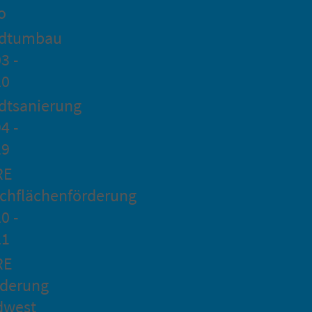
o
adtumbau
3 -
20
dtsanierung
4 -
19
RE
chflächenförderung
0 -
21
RE
rderung
dwest