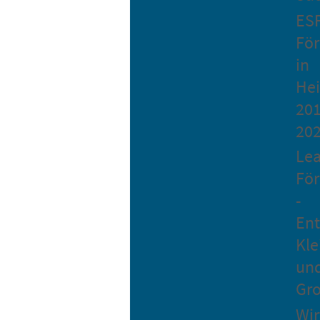
ES
Fö
in
He
201
20
Le
Fö
-
Ent
Kle
un
Gro
Wir