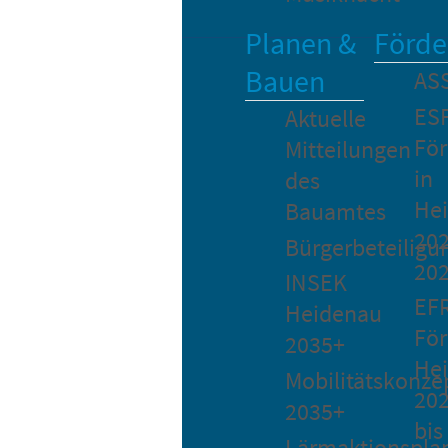
Planen &
Förde
Bauen
AS
ES
Aktuelle
Fö
Mitteilungen
in
des
He
Bauamtes
202
Bürgerbeteiligu
20
INSEK
EF
Heidenau
För
2035+
He
Mobilitätskonze
20
2035+
bis
Lärmaktionspla