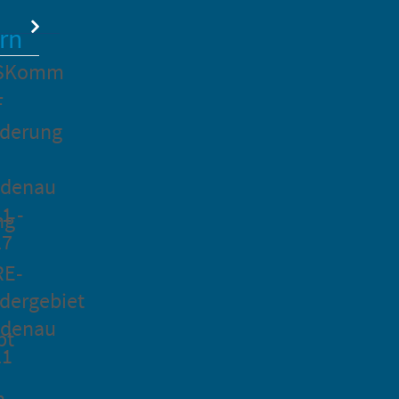
rn
SKomm
F
rderung
idenau
1 -
ng
27
RE-
dergebiet
idenau
pt
21
n