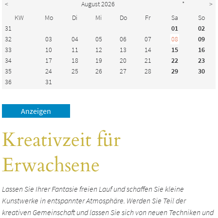
<
August 2026
*
>
KW
Mo
Di
Mi
Do
Fr
Sa
So
31
01
02
32
03
04
05
06
07
08
09
33
10
11
12
13
14
15
16
34
17
18
19
20
21
22
23
35
24
25
26
27
28
29
30
36
31
Kreativzeit für
Erwachsene
Lassen Sie Ihrer Fantasie freien Lauf und schaffen Sie kleine
Kunstwerke in entspannter Atmosphäre. Werden Sie Teil der
kreativen Gemeinschaft und lassen Sie sich von neuen Techniken und