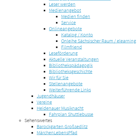
Leser werden
Medienangebot
Medien finden
Service
Onlineangebote
Katalog / Konto
Onleihe Sächsischer Raum / elearning
Filmfriend
Leseförderung
Aktuelle Veranstaltungen
Bibliothekspädagogik
Bibliotheksgeschichte
Wir für Sie
Stellenangebote
Weiterführende Links
Jugendhäuser
Vereine
Heidenauer Musiknacht
Fahrplan Shuttlebusse
Sehenswertes
Barockgarten Großsedlitz
MärchenLebensPfad