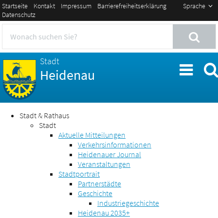
Startseite
Kontakt
Impressum
Barrierefreiheitserklärung
Sprache
Datenschutz
Stadt
Heidenau
Stadt & Rathaus
Stadt
Aktuelle Mitteilungen
Verkehrsinformationen
Heidenauer Journal
Veranstaltungen
Stadtportrait
Partnerstädte
Geschichte
Industriegeschichte
Heidenau 2035+