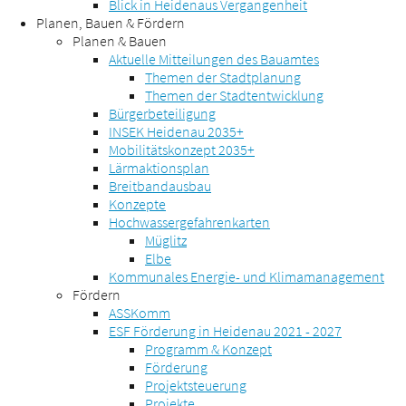
Blick in Heidenaus Vergangenheit
Planen, Bauen & Fördern
Planen & Bauen
Aktuelle Mitteilungen des Bauamtes
Themen der Stadtplanung
Themen der Stadtentwicklung
Bürgerbeteiligung
INSEK Heidenau 2035+
Mobilitätskonzept 2035+
Lärmaktionsplan
Breitbandausbau
Konzepte
Hochwassergefahrenkarten
Müglitz
Elbe
Kommunales Energie- und Klimamanagement
Fördern
ASSKomm
ESF Förderung in Heidenau 2021 - 2027
Programm & Konzept
Förderung
Projektsteuerung
Projekte