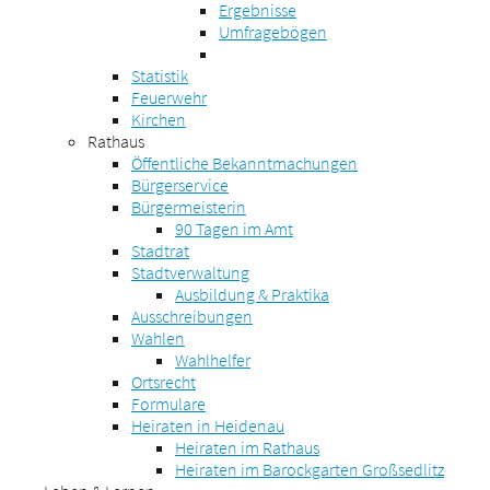
Ergebnisse
Umfragebögen
Statistik
Feuerwehr
Kirchen
Rathaus
Öffentliche Bekanntmachungen
Bürgerservice
Bürgermeisterin
90 Tagen im Amt
Stadtrat
Stadtverwaltung
Ausbildung & Praktika
Ausschreibungen
Wahlen
Wahlhelfer
Ortsrecht
Formulare
Heiraten in Heidenau
Heiraten im Rathaus
Heiraten im Barockgarten Großsedlitz