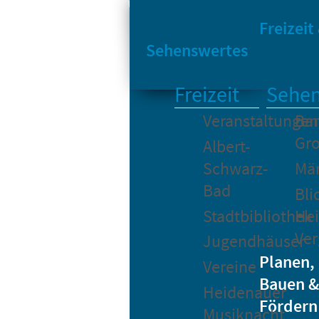
Sta
Bikesharing
Freizeit
Sehenswertes
Freizeit
Sehen
Veranstaltungen
Bar
Gro
Albert-
Schwarz-
Mä
Bad
Bli
Stadtbibliothek
He
Ver
Jugendhäuser
Planen,
Vereine
Bauen &
Heidenauer
Fördern
Musiknacht