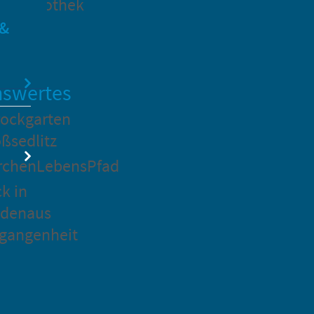
dtbibliothek
 &
swertes
ockgarten
ßsedlitz
rchenLebensPfad
ck in
idenaus
gangenheit