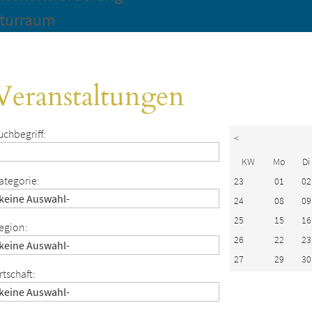
turraum
Veranstaltungen
uchbegriff:
<
KW
Mo
Di
ategorie:
23
01
02
24
08
09
25
15
16
egion:
26
22
23
27
29
30
rtschaft: