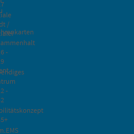
27
u
iale
dt /
hrenkarten
ialer
sammenhalt
6 -
29
ent
bendiges
ntrum
2 -
32
ilitätskonzept
35+
m.EMS