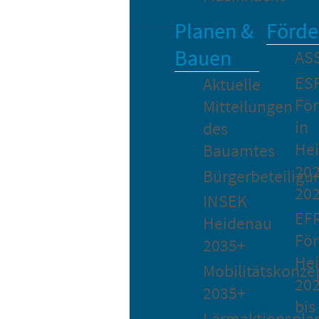
Planen &
Förde
Bauen
AS
ES
Aktuelle
Fö
Mitteilungen
in
des
He
Bauamtes
202
Bürgerbeteiligu
20
INSEK
EF
Heidenau
För
2035+
He
Mobilitätskonze
20
2035+
bis
Lärmaktionspla