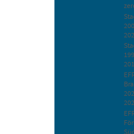
zer
St
200
20
Sta
199
20
EF
Bra
202
20
EF
Fö
Sü