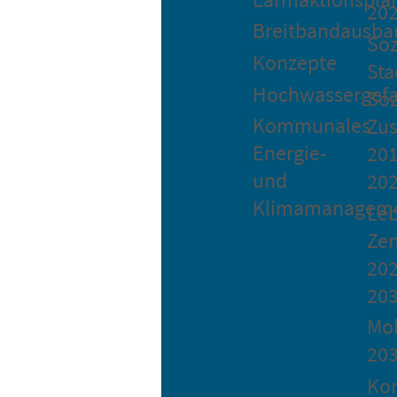
20
Breitbandausba
Soz
Konzepte
Sta
Hochwassergefa
Soz
Kommunales
Zu
Energie-
201
und
20
Klimamanagem
Le
Ze
202
20
Mob
20
Ko