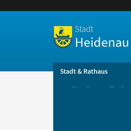
Stadt
Heidenau
Stadt & Rathaus
Stadt
Ratha
Aktuelle
Öff
Mitteilungen
Be
Stadtportrait
Bür
Statistik
Bür