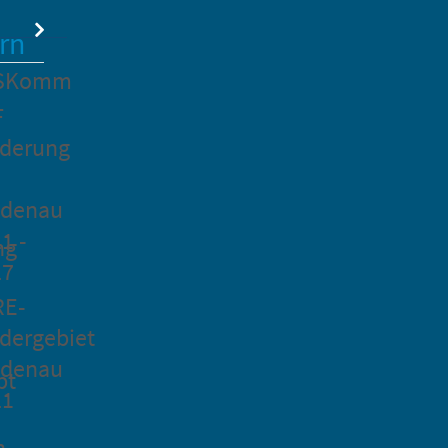
rn
SKomm
F
rderung
idenau
1 -
ng
27
RE-
dergebiet
idenau
pt
21
n