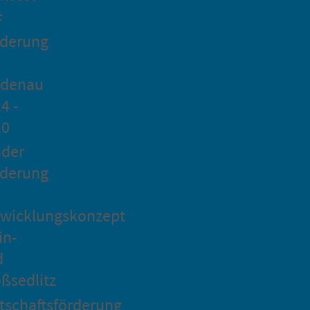
F
rderung
idenau
4 -
20
ader
rderung
wicklungskonzept
in-
d
ßsedlitz
tschaftsförderung