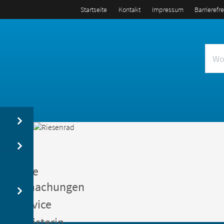
Startseite
Kontakt
Impressum
Barrierefr
us
entliche
kanntmachungen
gerservice
germeisterin