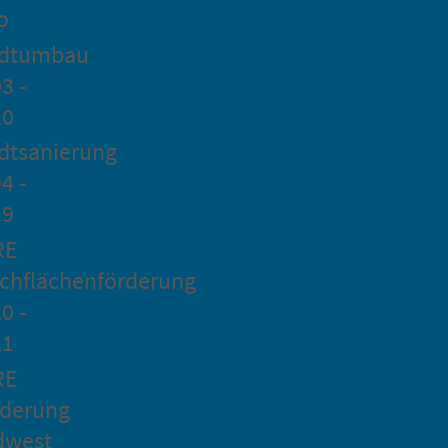
o
adtumbau
3 -
20
dtsanierung
4 -
19
RE
chflächenförderung
0 -
21
RE
rderung
dwest