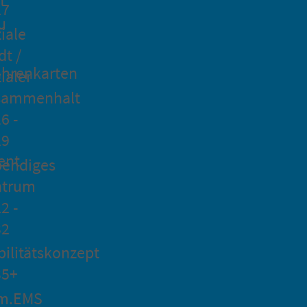
27
u
iale
dt /
hrenkarten
ialer
sammenhalt
6 -
29
ent
bendiges
ntrum
2 -
32
ilitätskonzept
35+
m.EMS