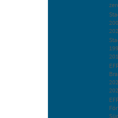
zer
St
200
20
Sta
199
20
EF
Bra
202
20
EF
Fö
Sü