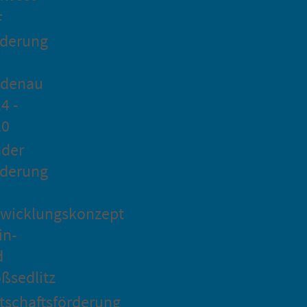
F
rderung
idenau
4 -
20
ader
rderung
wicklungskonzept
in-
d
ßsedlitz
tschaftsförderung