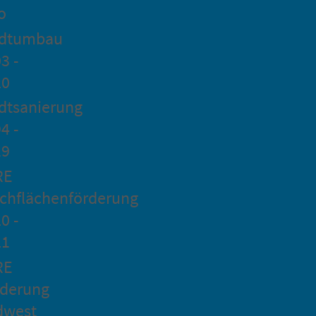
o
adtumbau
3 -
20
dtsanierung
4 -
19
RE
chflächenförderung
0 -
21
RE
rderung
dwest