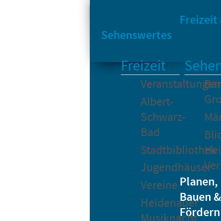
Sta
Bikesharing
Freizeit
Sehenswertes
Freizeit
Sehen
Veranstaltungen
Bar
Gro
Albert-
Schwarz-
Mä
Bad
Bli
Stadtbibliothek
He
Ver
Jugendhäuser
Planen,
Vereine
Bauen &
Heidenauer
Fördern
Musiknacht