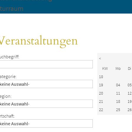
turraum
Veranstaltungen
uchbegriff:
<
KW
Mo
Di
ategorie:
18
19
04
05
20
11
12
egion:
21
18
19
22
25
26
rtschaft: