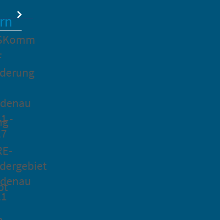
rn
SKomm
F
rderung
idenau
1 -
ng
27
RE-
dergebiet
idenau
pt
21
n