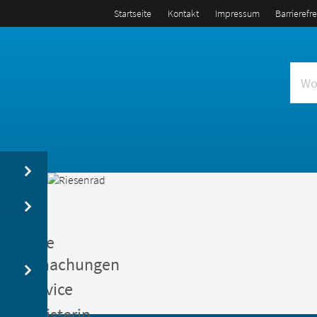
Startseite
Kontakt
Impressum
Barrierefr
us
entliche
kanntmachungen
gerservice
germeisterin