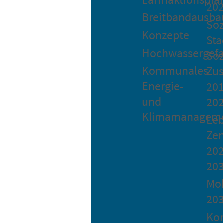
20
Breitbandausba
Soz
Konzepte
Sta
Hochwassergefa
Soz
Kommunales
Zu
Energie-
201
und
20
Klimamanagem
Le
Ze
202
20
Mob
20
Ko