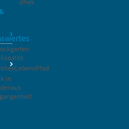
dtbibliothek
 &
swertes
ockgarten
ßsedlitz
rchenLebensPfad
ck in
idenaus
gangenheit