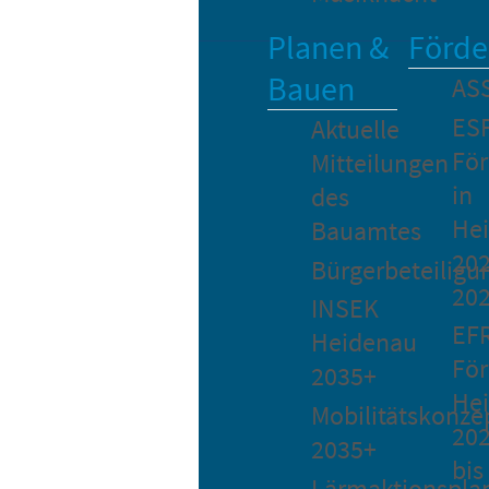
Planen &
Förde
Bauen
AS
ES
Aktuelle
Fö
Mitteilungen
in
des
He
Bauamtes
202
Bürgerbeteiligu
20
INSEK
EF
Heidenau
För
2035+
He
Mobilitätskonze
20
2035+
bis
Lärmaktionspla