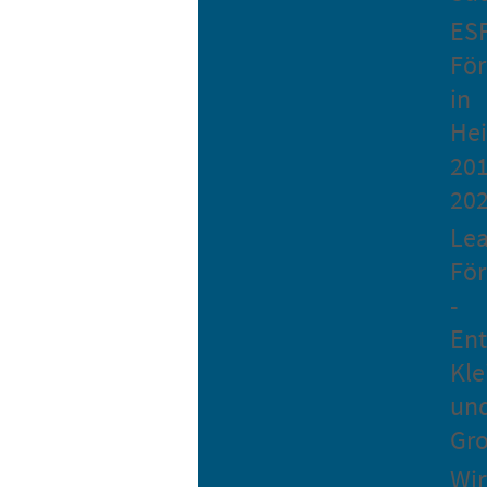
ES
Fö
in
He
201
20
Le
Fö
-
Ent
Kle
un
Gro
Wir