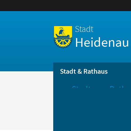
Stadt
Heidenau
Stadt & Rathaus
Stadt
Ratha
Aktuelle
Öff
Mitteilungen
Be
Stadtportrait
Bür
Statistik
Bür